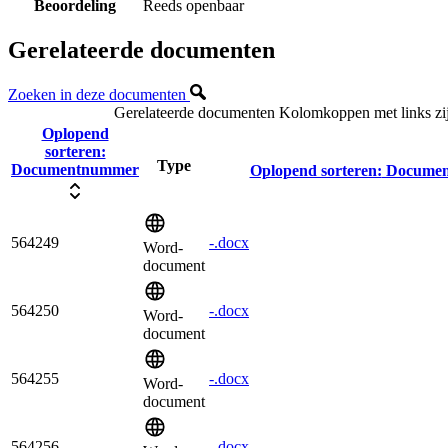
Beoordeling
Reeds openbaar
Gerelateerde documenten
Zoeken in deze documenten
Gerelateerde documenten
Kolomkoppen met links zij
Oplopend
sorteren:
Type
Documentnummer
Oplopend sorteren:
Docume
564249
-.docx
Word-
document
564250
-.docx
Word-
document
564255
-.docx
Word-
document
564256
-.docx