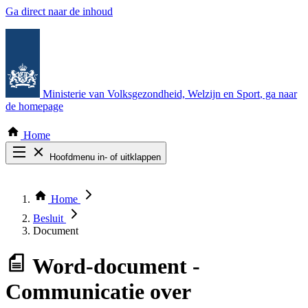
Ga direct naar de inhoud
Ministerie van Volksgezondheid, Welzijn en Sport
, ga naar
de homepage
Home
Hoofdmenu in- of uitklappen
Zoek door alle publicaties
Thema COVID-19
Home
Bekijk per bestuursorgaan
Besluit
Document
Word-document
-
Communicatie over