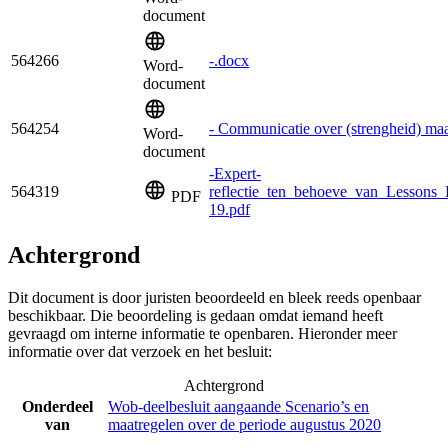
document
564266
-.docx
Word-
document
564254
- Communicatie over (strengheid) ma
Word-
document
-Expert-
564319
reflectie_ten_behoeve_van_Lesson
PDF
19.pdf
Achtergrond
Dit document is door juristen beoordeeld en bleek reeds openbaar
beschikbaar. Die beoordeling is gedaan omdat iemand heeft
gevraagd om interne informatie te openbaren. Hieronder meer
informatie over dat verzoek en het besluit:
Achtergrond
Onderdeel
Wob-deelbesluit aangaande Scenario’s en
van
maatregelen over de periode augustus 2020