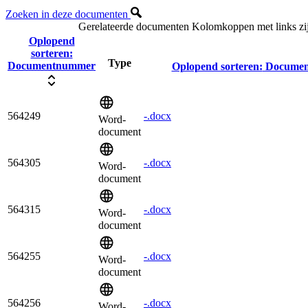
Zoeken in deze documenten
Gerelateerde documenten
Kolomkoppen met links zij
Oplopend
sorteren:
Type
Documentnummer
Oplopend sorteren:
Docume
564249
-.docx
Word-
document
564305
-.docx
Word-
document
564315
-.docx
Word-
document
564255
-.docx
Word-
document
564256
-.docx
Word-