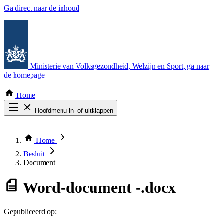
Ga direct naar de inhoud
Ministerie van Volksgezondheid, Welzijn en Sport
, ga naar
de homepage
Home
Hoofdmenu in- of uitklappen
Zoek door alle publicaties
Thema COVID-19
Home
Bekijk per bestuursorgaan
Besluit
Document
Word-document
-.docx
Gepubliceerd op: