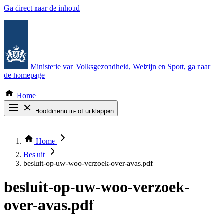
Ga direct naar de inhoud
Ministerie van Volksgezondheid, Welzijn en Sport
, ga naar
de homepage
Home
Hoofdmenu in- of uitklappen
Zoek door alle publicaties
Thema COVID-19
Home
Bekijk per bestuursorgaan
Besluit
besluit-op-uw-woo-verzoek-over-avas.pdf
besluit-op-uw-woo-verzoek-
over-avas.pdf