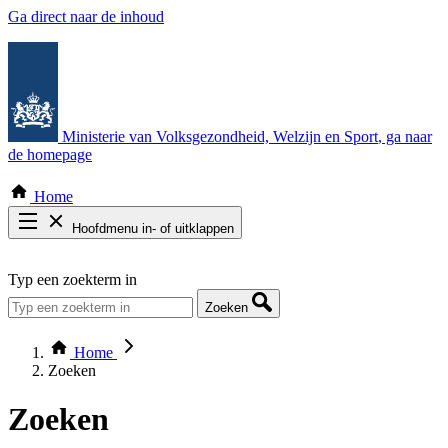
Ga direct naar de inhoud
Ministerie van Volksgezondheid, Welzijn en Sport
, ga naar
de homepage
Home
Hoofdmenu in- of uitklappen
Zoek door alle publicaties
Typ een zoekterm in
Thema COVID-19
Bekijk per bestuursorgaan
Zoeken
Home
Zoeken
Zoeken