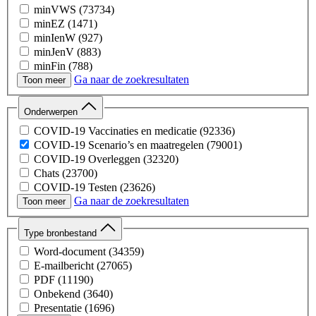
minVWS
(73734)
minEZ
(1471)
minIenW
(927)
minJenV
(883)
minFin
(788)
Ga naar de zoekresultaten
minBZK
(637)
Toon meer
minLVVN
(329)
minBZ
(142)
Onderwerpen
minOCW
(48)
COVID-19 Vaccinaties en medicatie
(92336)
minSZW
(42)
COVID-19 Scenario’s en maatregelen
(79001)
COVID-19 Overleggen
(32320)
Chats
(23700)
COVID-19 Testen
(23626)
Ga naar de zoekresultaten
COVID-19 Digitale Middelen
(21651)
Toon meer
COVID-19 Woo-besluiten RIVM
(21217)
COVID-19 Medische Hulpmiddelen
(15812)
Type bronbestand
COVID-19 Overleggen Overig
(6348)
Word-document
(34359)
COVID-19 Capaciteit Ziekenhuizen
(6154)
E-mailbericht
(27065)
COVID-19 Besmettelijkheid Kinderen
(2236)
PDF
(11190)
Opstart Corona
(1537)
Onbekend
(3640)
Jeugd- en gezinszorg
(1020)
Presentatie
(1696)
Calamiteiten, meldingen en klachten bij de IGJ
(771)