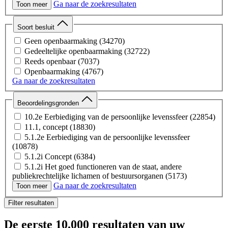
Ga naar de zoekresultaten
Spreadsheet
(924)
Toon meer
Medicijnen
(626)
Afbeelding
(23)
Medische ethiek
(464)
Webpagina
(8)
Soort besluit
Gezondheid en preventie
(276)
Audio
(2)
Wet- en regelgeving & juridische procedures
(260)
Geen openbaarmaking
(34270)
Database
(1)
Tabak en rookwaren
(228)
Gedeeltelijke openbaarmaking
(32722)
Notitie
(1)
Zorgsysteem, bekostiging en beleid
(181)
Reeds openbaar
(7037)
XML
(1)
Onderzoek en innovatie
(178)
Openbaarmaking
(4767)
Bevolkingsonderzoek
(124)
Ga naar de zoekresultaten
Subsidies
(107)
Drugs
(79)
Beoordelingsgronden
Ouderenzorg en maatschappelijke zorg
(65)
10.2e Eerbiediging van de persoonlijke levenssfeer
(22854)
11.1, concept
(18830)
5.1.2e Eerbiediging van de persoonlijke levenssfeer
(10878)
5.1.2i Concept
(6384)
5.1.2i Het goed functioneren van de staat, andere
publiekrechtelijke lichamen of bestuursorganen
(5173)
Ga naar de zoekresultaten
10.2g Het voorkomen van onevenredige bevoordeling of
Toon meer
benadeling
(2823)
Filter resultaten
10.2a Internationale betrekkingen
(1835)
11.1 Persoonlijke beleidsopvattingen
(1522)
De eerste
10.000 resultaten
van uw
5.1.5 Het voorkomen van onevenredige benadeling
(1397)