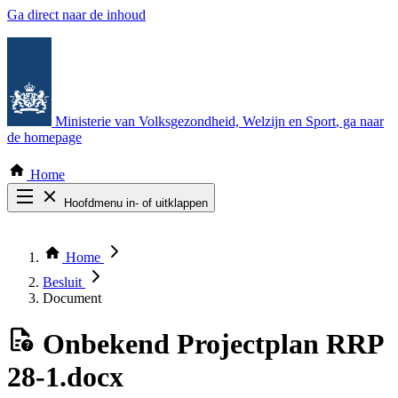
Ga direct naar de inhoud
Ministerie van Volksgezondheid, Welzijn en Sport
, ga naar
de homepage
Home
Hoofdmenu in- of uitklappen
Zoek door alle publicaties
Thema COVID-19
Home
Bekijk per bestuursorgaan
Besluit
Document
Onbekend
Projectplan RRP
28-1.docx