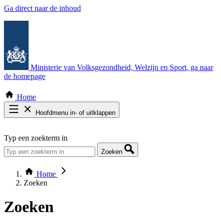
Ga direct naar de inhoud
Ministerie van Volksgezondheid, Welzijn en Sport
, ga naar
de homepage
Home
Hoofdmenu in- of uitklappen
Zoek door alle publicaties
Typ een zoekterm in
Thema COVID-19
Bekijk per bestuursorgaan
Zoeken
Home
Zoeken
Zoeken