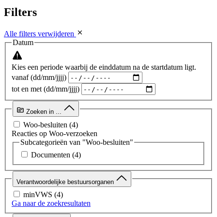
Filters
Alle filters verwijderen
Datum
Kies een periode waarbij de einddatum na de startdatum ligt.
vanaf (dd/mm/jjjj)
tot en met (dd/mm/jjjj)
Zoeken in ...
Woo-besluiten
(4)
Reacties op Woo-verzoeken
Subcategorieën van "Woo-besluiten"
Documenten
(4)
Verantwoordelijke bestuursorganen
minVWS
(4)
Ga naar de zoekresultaten