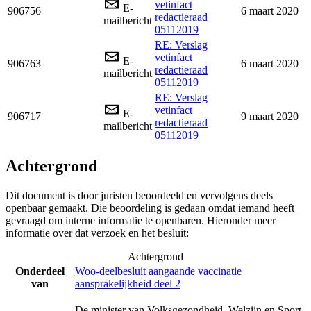
vetinfact
E-
906756
6 maart 2020
redactieraad
mailbericht
05112019
RE: Verslag
vetinfact
E-
906763
6 maart 2020
redactieraad
mailbericht
05112019
RE: Verslag
vetinfact
E-
906717
9 maart 2020
redactieraad
mailbericht
05112019
Achtergrond
Dit document is door juristen beoordeeld en vervolgens deels
openbaar gemaakt. Die beoordeling is gedaan omdat iemand heeft
gevraagd om interne informatie te openbaren. Hieronder meer
informatie over dat verzoek en het besluit:
Achtergrond
Onderdeel
Woo-deelbesluit aangaande vaccinatie
van
aansprakelijkheid deel 2
De minister van Volksgezondheid, Welzijn en Sport