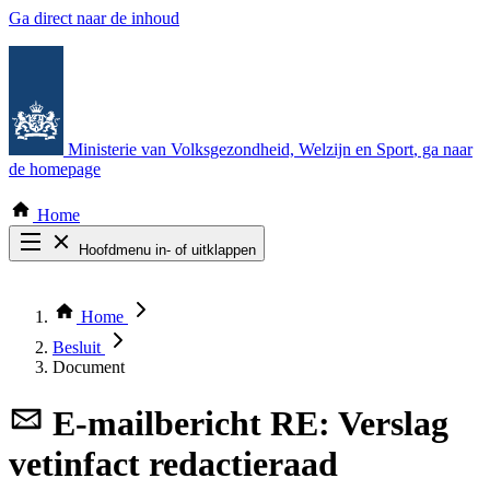
Ga direct naar de inhoud
Ministerie van Volksgezondheid, Welzijn en Sport
, ga naar
de homepage
Home
Hoofdmenu in- of uitklappen
Zoek door alle publicaties
Thema COVID-19
Home
Bekijk per bestuursorgaan
Besluit
Document
E-mailbericht
RE: Verslag
vetinfact redactieraad