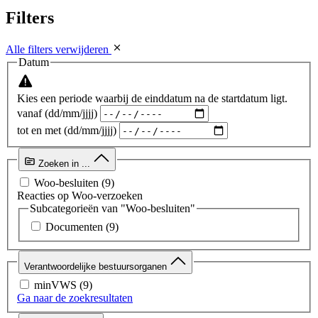
Filters
Alle filters verwijderen
Datum
Kies een periode waarbij de einddatum na de startdatum ligt.
vanaf (dd/mm/jjjj)
tot en met (dd/mm/jjjj)
Zoeken in ...
Woo-besluiten
(9)
Reacties op Woo-verzoeken
Subcategorieën van "Woo-besluiten"
Documenten
(9)
Verantwoordelijke bestuursorganen
minVWS
(9)
Ga naar de zoekresultaten