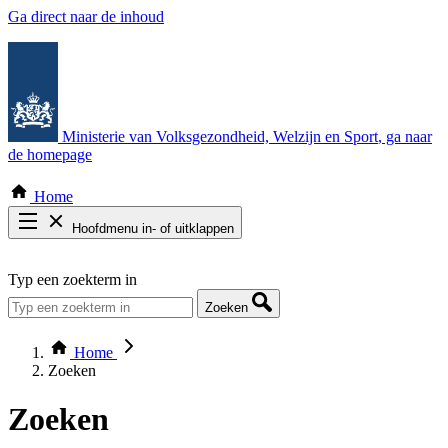
Ga direct naar de inhoud
Ministerie van Volksgezondheid, Welzijn en Sport
, ga naar
de homepage
Home
Hoofdmenu in- of uitklappen
Zoek door alle publicaties
Typ een zoekterm in
Thema COVID-19
Bekijk per bestuursorgaan
Zoeken
Home
Zoeken
Zoeken