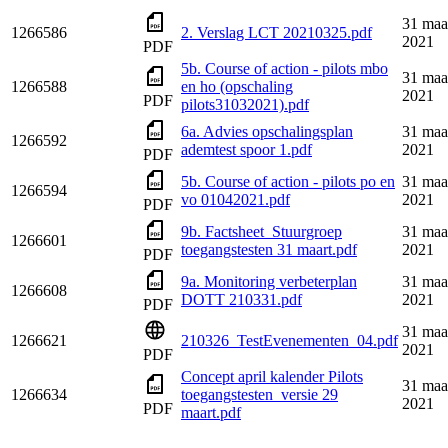
31 maa
1266586
2. Verslag LCT 20210325.pdf
2021
PDF
5b. Course of action - pilots mbo
31 maa
1266588
en ho (opschaling
2021
PDF
pilots31032021).pdf
6a. Advies opschalingsplan
31 maa
1266592
ademtest spoor 1.pdf
2021
PDF
5b. Course of action - pilots po en
31 maa
1266594
vo 01042021.pdf
2021
PDF
9b. Factsheet_Stuurgroep
31 maa
1266601
toegangstesten 31 maart.pdf
2021
PDF
9a. Monitoring verbeterplan
31 maa
1266608
DOTT 210331.pdf
2021
PDF
31 maa
1266621
210326_TestEvenementen_04.pdf
2021
PDF
Concept april kalender Pilots
31 maa
1266634
toegangstesten_versie 29
2021
PDF
maart.pdf