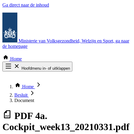
Ga direct naar de inhoud
Ministerie van Volksgezondheid, Welzijn en Sport
, ga naar
de homepage
Home
Hoofdmenu in- of uitklappen
Zoek door alle publicaties
Thema COVID-19
Home
Bekijk per bestuursorgaan
Besluit
Document
PDF
4a.
Cockpit_week13_20210331.pdf