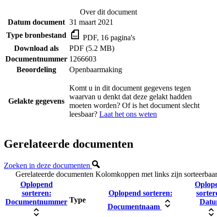
Over dit document
Datum document
31 maart 2021
Type bronbestand
PDF, 16 pagina's
Download als
PDF (5.2 MB)
Documentnummer
1266603
Beoordeling
Openbaarmaking
Komt u in dit document gegevens tegen
waarvan u denkt dat deze gelakt hadden
Gelakte gegevens
moeten worden? Of is het document slecht
leesbaar?
Laat het ons weten
Gerelateerde documenten
Zoeken in deze documenten
Gerelateerde documenten
Kolomkoppen met links zijn sorteerbaa
Oplopend
Oplop
sorteren:
Oplopend sorteren:
sorter
Type
Documentnummer
Dat
Documentnaam