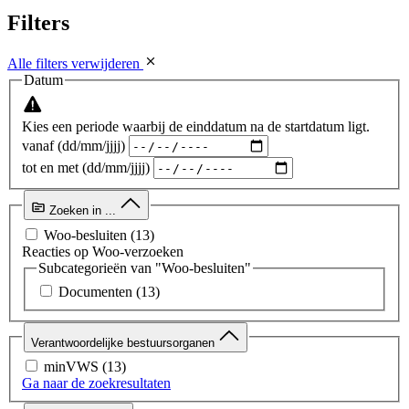
Filters
Alle filters verwijderen
Datum
Kies een periode waarbij de einddatum na de startdatum ligt.
vanaf (dd/mm/jjjj)
tot en met (dd/mm/jjjj)
Zoeken in ...
Woo-besluiten
(13)
Reacties op Woo-verzoeken
Subcategorieën van "Woo-besluiten"
Documenten
(13)
Verantwoordelijke bestuursorganen
minVWS
(13)
Ga naar de zoekresultaten