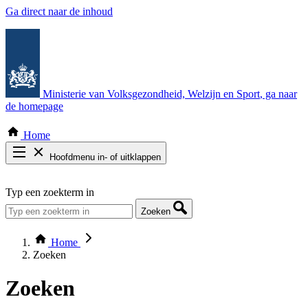
Ga direct naar de inhoud
Ministerie van Volksgezondheid, Welzijn en Sport
, ga naar
de homepage
Home
Hoofdmenu in- of uitklappen
Zoek door alle publicaties
Typ een zoekterm in
Thema COVID-19
Bekijk per bestuursorgaan
Zoeken
Home
Zoeken
Zoeken