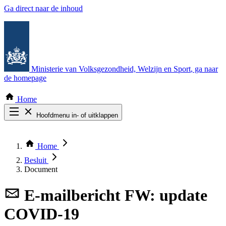
Ga direct naar de inhoud
Ministerie van Volksgezondheid, Welzijn en Sport
, ga naar
de homepage
Home
Hoofdmenu in- of uitklappen
Zoek door alle publicaties
Thema COVID-19
Home
Bekijk per bestuursorgaan
Besluit
Document
E-mailbericht
FW: update
COVID-19