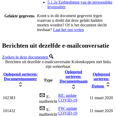
5.1.2e Eerbiediging van de persoonlijke
levenssfeer
Komt u in dit document gegevens tegen
Gelakte gegevens
waarvan u denkt dat deze gelakt hadden
moeten worden? Of is het document slecht
leesbaar?
Laat het ons weten
Berichten uit dezelfde e-mailconversatie
Zoeken in deze documenten
Berichten uit dezelfde e-mailconversatie
Kolomkoppen met links
zijn sorteerbaar
Oplopend
Oplopend sorteren:
Oplopend
sorteren:
Documentnummer
sorteren:
Type
Documentnaam
Datum
RE: update
E-
102383
11 maart 2020
COVID-19
mailbericht
FW: update
E-
101432
11 maart 2020
COVID-19
mailbericht