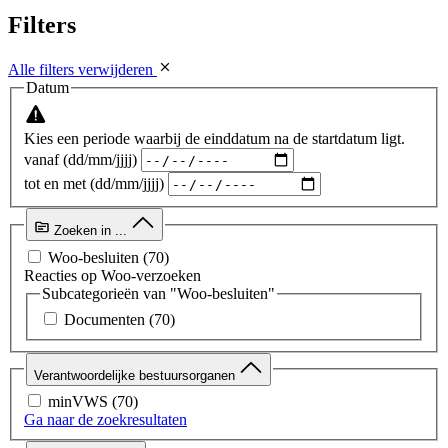
Filters
Alle filters verwijderen
Datum
Kies een periode waarbij de einddatum na de startdatum ligt.
vanaf (dd/mm/jjjj)
tot en met (dd/mm/jjjj)
Zoeken in ...
Woo-besluiten
(70)
Reacties op Woo-verzoeken
Subcategorieën van "Woo-besluiten"
Documenten
(70)
Verantwoordelijke bestuursorganen
minVWS
(70)
Ga naar de zoekresultaten