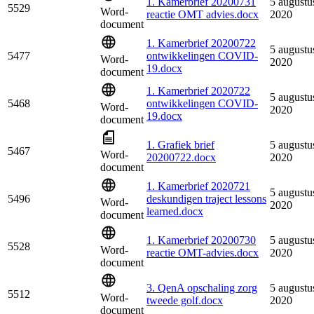
1. Kamerbrief 20200731
5 augustu
5529
Word-
reactie OMT advies.docx
2020
document
1. Kamerbrief 20200722
5 augustu
5477
ontwikkelingen COVID-
Word-
2020
19.docx
document
1. Kamerbrief 2020722
5 augustu
5468
ontwikkelingen COVID-
Word-
2020
19.docx
document
1. Grafiek brief
5 augustu
5467
Word-
20200722.docx
2020
document
1. Kamerbrief 2020721
5 augustu
5496
deskundigen traject lessons
Word-
2020
learned.docx
document
1. Kamerbrief 20200730
5 augustu
5528
Word-
reactie OMT-advies.docx
2020
document
3. QenA opschaling zorg
5 augustu
5512
Word-
tweede golf.docx
2020
document