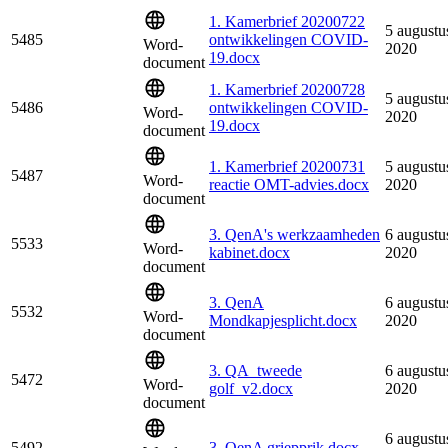
1. Kamerbrief 20200722
5 augustu
5485
ontwikkelingen COVID-
Word-
2020
19.docx
document
1. Kamerbrief 20200728
5 augustu
5486
ontwikkelingen COVID-
Word-
2020
19.docx
document
1. Kamerbrief 20200731
5 augustu
5487
Word-
reactie OMT-advies.docx
2020
document
3. QenA's werkzaamheden
6 augustu
5533
Word-
kabinet.docx
2020
document
3. QenA
6 augustu
5532
Word-
Mondkapjesplicht.docx
2020
document
3. QA_tweede
6 augustu
5472
Word-
golf_v2.docx
2020
document
6 augustu
5492
3. QenA griepprik.docx