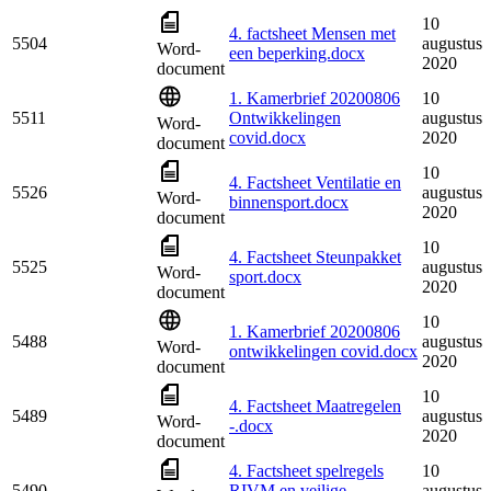
10
4. factsheet Mensen met
5504
augustus
Word-
een beperking.docx
2020
document
1. Kamerbrief 20200806
10
5511
Ontwikkelingen
augustus
Word-
covid.docx
2020
document
10
4. Factsheet Ventilatie en
5526
augustus
Word-
binnensport.docx
2020
document
10
4. Factsheet Steunpakket
5525
augustus
Word-
sport.docx
2020
document
10
1. Kamerbrief 20200806
5488
augustus
Word-
ontwikkelingen covid.docx
2020
document
10
4. Factsheet Maatregelen
5489
augustus
Word-
-.docx
2020
document
4. Factsheet spelregels
10
5490
RIVM en veilige
augustus