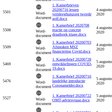
1. Kamerbrieven
20200716 lessen
4 augustu
5501
Word-
verpleeghuiszorg tweede
2020
document
golf.docx
1. Kamerbrief 2020708
4 augustu
5508
reactie op concept
Word-
2020
draaiboek triage.docx
document
1. Kamerbrief 20200703
4 augustu
5509
Afspraken MSZ
Word-
2020
financiering Covid.docx
document
1. Kamerbrief 20200728
5 augustu
5469
ontwikkelingen COVID-
Word-
2020
19.docx
document
1. Kamerbrief 20200716
5 augustu
5476
landelijke introductie
Word-
2020
Coronamelder.docx
document
1. Kamerbrief 20200722
5 augustu
5527
Word-
OMT-adviesvraag.docx
2020
document