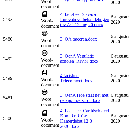
Word-
2020
document
4. factsheet Stavaza
6 augustu
5493
Innovatieve behandelingen
Word-
2020
tbv AO 12 aug 20.docx
document
6 augustu
5480
3. QA traceren.docx
Word-
2020
document
3. QenA Ventilatie
6 augustu
5495
Word-
scholen_RIVM.docx
2020
document
4 factsheet
6 augustu
5499
Word-
Telecomwet.docx
2020
document
3. QenA Hoe staat het met
6 augustu
5481
Word-
de app - persco -.docx
2020
document
4. Factsheet Caribisch deel
Koninkrijk tbv
6 augustu
5506
Word-
Kamerdebat 12-8-
2020
document
2020.docx