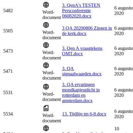
3. QenA's TESTEN
6 augustu
5482
Persconferentie
Word-
2020
06082020.docx
document
3 QA 20200806 Zingen in
6 augustu
5505
Word-
de kerk.docx
2020
document
3. Qen A vraagtekens
6 augustu
5473
Word-
OMT.docx
2020
document
3. QA
6 augustu
5471
Word-
signaalwaarden.docx
2020
document
3. QA ervaringen
mondkapjesplicht in
6 augustu
5531
Word-
rotterdam en
2020
document
amsterdam.docx
6 augustu
5534
13. Tijdlijn tm 6-8.docx
Word-
2020
document
10