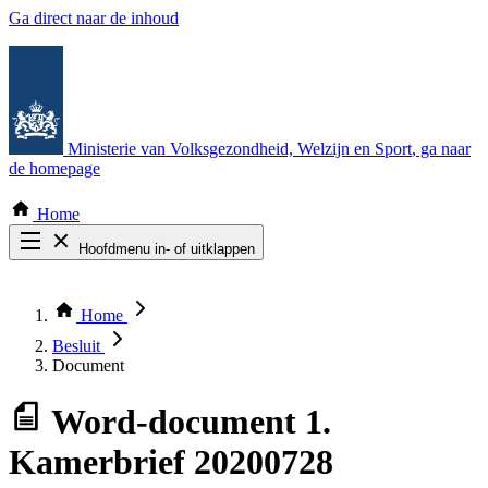
Ga direct naar de inhoud
Ministerie van Volksgezondheid, Welzijn en Sport
, ga naar
de homepage
Home
Hoofdmenu in- of uitklappen
Zoek door alle publicaties
Thema COVID-19
Home
Bekijk per bestuursorgaan
Besluit
Document
Word-document
1.
Kamerbrief 20200728