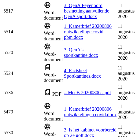
3. QenA Feyenoord
11
5517
besmetting aanvullende
augustus
Word-
QenA sport.docx
2020
document
1. Kamerbrief 20200806
11
5514
ontwikkelinge covid
augustus
Word-
pbm.docx
2020
document
11
3. QenA's
5520
augustus
Word-
sportkantine.docx
2020
document
11
4. Factsheet
5524
augustus
Word-
Sportkantines.docx
2020
document
11
5536
.- MccB 20200806 -.pdf
augustus
PDF
2020
11
1. Kamerbrief 20200806
5479
augustus
Word-
ontwikkelingen covid.docx
2020
document
11
3. Is het kabinet voorbereid
5530
augustus
Word-
op 2e golf.docx