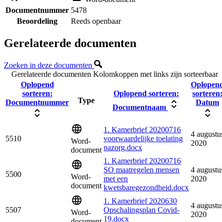
Documentnummer
5478
Beoordeling
Reeds openbaar
Gerelateerde documenten
Zoeken in deze documenten
Gerelateerde documenten
Kolomkoppen met links zijn sorteerbaar
Oplopend
Oplopen
sorteren:
Oplopend sorteren:
sorteren
Type
Documentnummer
Datum
Documentnaam
1. Kamerbrief 20200716
4 augustu
5510
voorwaardelijke toelating
Word-
2020
nazorg.docx
document
1. Kamerbrief 20200716
SO maatregelen mensen
4 augustu
5500
Word-
met een
2020
document
kwetsbaregezondheid.docx
1. Kamerbrief 2020630
4 augustu
5507
Opschalingsplan Covid-
Word-
2020
19.docx
document