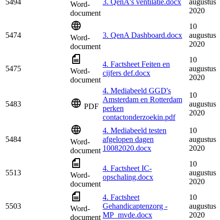
5494
3. QenA's ventilatie.docx
augustus
Word-
2020
document
10
5474
3. QenA Dashboard.docx
augustus
Word-
2020
document
10
4. Factsheet Feiten en
5475
augustus
Word-
cijfers def.docx
2020
document
4. Mediabeeld GGD's
10
Amsterdam en Rotterdam
5483
augustus
PDF
perken
2020
contactonderzoekin.pdf
4. Mediabeeld testen
10
5484
afgelopen dagen
augustus
Word-
10082020.docx
2020
document
10
4. Factsheet IC-
5513
augustus
Word-
opschaling.docx
2020
document
4. Factsheet
10
5503
Gehandicaptenzorg -
augustus
Word-
MP_mvde.docx
2020
document