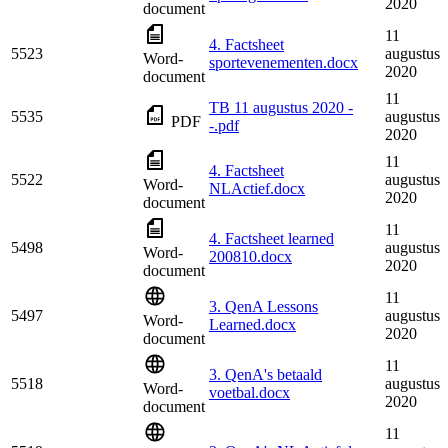
2020
document
11
4. Factsheet
5523
augustus
Word-
sportevenementen.docx
2020
document
11
TB 11 augustus 2020 -
5535
augustus
PDF
-.pdf
2020
11
4. Factsheet
5522
augustus
Word-
NLActief.docx
2020
document
11
4. Factsheet learned
5498
augustus
Word-
200810.docx
2020
document
11
3. QenA Lessons
5497
augustus
Word-
Learned.docx
2020
document
11
3. QenA's betaald
5518
augustus
Word-
voetbal.docx
2020
document
11