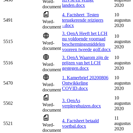
Word-
landen.docx
2020
document
4. Factsheet_Testen
10
5491
terugkerende reizigers
augustus
Word-
-.docx
2020
document
3. QenA Heeft het LCH
10
nu voldoende voorraad
5515
augustus
Word-
beschermingsmiddelen
2020
document
vooreen tweede golf.docx
3. QenA Waarom zijn de
10
5516
prijzen van het LCH
augustus
Word-
gestegen.docx
2020
document
1. Kamerbrief 20200806
10
5470
Ontwikkeling
augustus
Word-
COVID.docx
2020
document
10
3. QenAs
5502
augustus
Word-
verpleeghuizen.docx
2020
document
11
4. Factsheet betaald
5521
augustus
Word-
voetbal.docx
2020
document