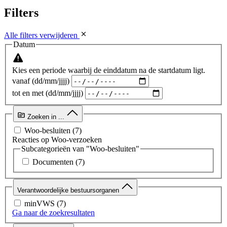
Filters
Alle filters verwijderen
Datum
Kies een periode waarbij de einddatum na de startdatum ligt.
vanaf (dd/mm/jjjj)
tot en met (dd/mm/jjjj)
Zoeken in ...
Woo-besluiten
(7)
Reacties op Woo-verzoeken
Subcategorieën van "Woo-besluiten"
Documenten
(7)
Verantwoordelijke bestuursorganen
minVWS
(7)
Ga naar de zoekresultaten