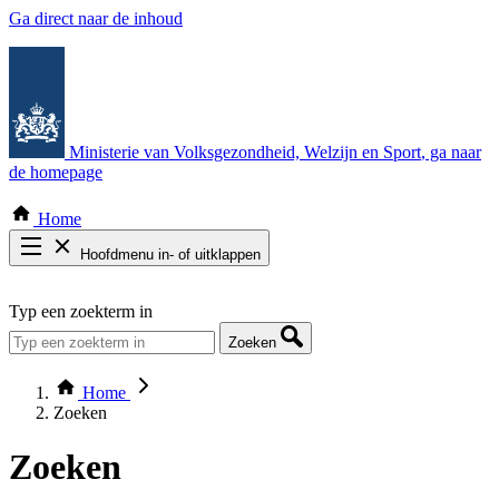
Ga direct naar de inhoud
Ministerie van Volksgezondheid, Welzijn en Sport
, ga naar
de homepage
Home
Hoofdmenu in- of uitklappen
Zoek door alle publicaties
Typ een zoekterm in
Thema COVID-19
Bekijk per bestuursorgaan
Zoeken
Home
Zoeken
Zoeken