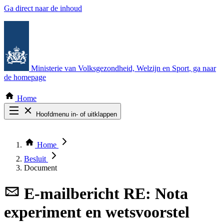
Ga direct naar de inhoud
Ministerie van Volksgezondheid, Welzijn en Sport
, ga naar
de homepage
Home
Hoofdmenu in- of uitklappen
Zoek door alle publicaties
Thema COVID-19
Home
Bekijk per bestuursorgaan
Besluit
Document
E-mailbericht
RE: Nota
experiment en wetsvoorstel