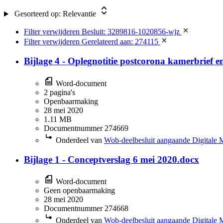
Gesorteerd op:
Relevantie
Filter verwijderen
Besluit: 3289816-1020856-wjz
Filter verwijderen
Gerelateerd aan: 274115
Bijlage 4 - Oplegnotitie postcorona kamerbrief e
Word-document
2 pagina's
Openbaarmaking
28 mei 2020
1.11 MB
Documentnummer 274669
Onderdeel van
Wob-deelbesluit aangaande Digitale 
Bijlage 1 - Conceptverslag 6 mei 2020.docx
Word-document
Geen openbaarmaking
28 mei 2020
Documentnummer 274668
Onderdeel van
Wob-deelbesluit aangaande Digitale 