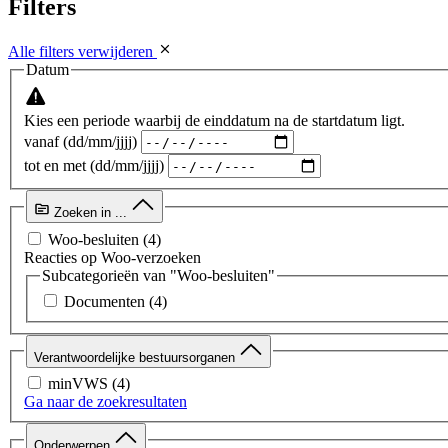
Filters
Alle filters verwijderen
Datum
Kies een periode waarbij de einddatum na de startdatum ligt.
vanaf (dd/mm/jjjj)
tot en met (dd/mm/jjjj)
Zoeken in ...
Woo-besluiten
(4)
Reacties op Woo-verzoeken
Subcategorieën van "Woo-besluiten"
Documenten
(4)
Verantwoordelijke bestuursorganen
minVWS
(4)
Ga naar de zoekresultaten
Onderwerpen