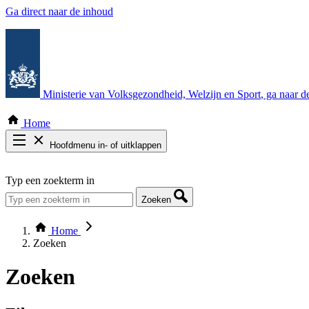
Ga direct naar de inhoud
Ministerie van Volksgezondheid, Welzijn en Sport
, ga naar 
Home
Hoofdmenu in- of uitklappen
Zoek door alle publicaties
Typ een zoekterm in
Thema COVID-19
Bekijk per bestuursorgaan
Zoeken
Home
Zoeken
Zoeken