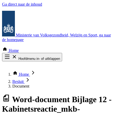
Ga direct naar de inhoud
Ministerie van Volksgezondheid, Welzijn en Sport
, ga naar
de homepage
Home
Hoofdmenu in- of uitklappen
Zoek door alle publicaties
Thema COVID-19
Home
Bekijk per bestuursorgaan
Besluit
Document
Word-document
Bijlage 12 -
Kabinetsreactie_mkb-