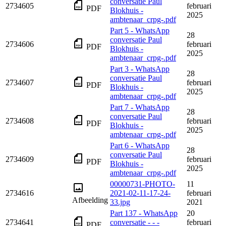
conversatie Paul
2734605
februari
PDF
Blokhuis -
2025
ambtenaar_crpg-.pdf
Part 5 - WhatsApp
28
conversatie Paul
2734606
februari
PDF
Blokhuis -
2025
ambtenaar_crpg-.pdf
Part 3 - WhatsApp
28
conversatie Paul
2734607
februari
PDF
Blokhuis -
2025
ambtenaar_crpg-.pdf
Part 7 - WhatsApp
28
conversatie Paul
2734608
februari
PDF
Blokhuis -
2025
ambtenaar_crpg-.pdf
Part 6 - WhatsApp
28
conversatie Paul
2734609
februari
PDF
Blokhuis -
2025
ambtenaar_crpg-.pdf
00000731-PHOTO-
11
2734616
2021-02-11-17-24-
februari
Afbeelding
33.jpg
2021
Part 137 - WhatsApp
20
2734641
conversatie - - -
februari
PDF