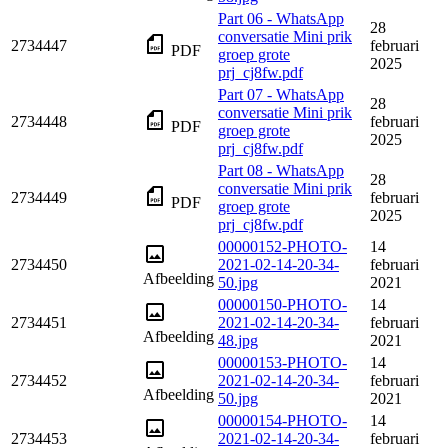
Part 06 - WhatsApp
28
conversatie Mini prik
2734447
februari
PDF
groep grote
2025
prj_cj8fw.pdf
Part 07 - WhatsApp
28
conversatie Mini prik
2734448
februari
PDF
groep grote
2025
prj_cj8fw.pdf
Part 08 - WhatsApp
28
conversatie Mini prik
2734449
februari
PDF
groep grote
2025
prj_cj8fw.pdf
00000152-PHOTO-
14
2734450
2021-02-14-20-34-
februari
Afbeelding
50.jpg
2021
00000150-PHOTO-
14
2734451
2021-02-14-20-34-
februari
Afbeelding
48.jpg
2021
00000153-PHOTO-
14
2734452
2021-02-14-20-34-
februari
Afbeelding
50.jpg
2021
00000154-PHOTO-
14
2734453
2021-02-14-20-34-
februari