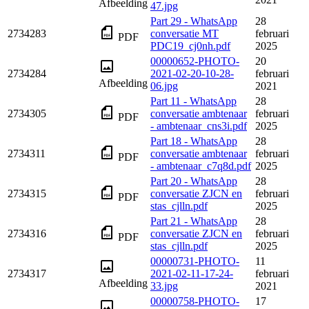
Afbeelding
47.jpg
Part 29 - WhatsApp
28
2734283
conversatie MT
februari
PDF
PDC19_cj0nh.pdf
2025
00000652-PHOTO-
20
2734284
2021-02-20-10-28-
februari
Afbeelding
06.jpg
2021
Part 11 - WhatsApp
28
2734305
conversatie ambtenaar
februari
PDF
- ambtenaar_cns3i.pdf
2025
Part 18 - WhatsApp
28
2734311
conversatie ambtenaar
februari
PDF
- ambtenaar_c7q8d.pdf
2025
Part 20 - WhatsApp
28
2734315
conversatie ZJCN en
februari
PDF
stas_cjlln.pdf
2025
Part 21 - WhatsApp
28
2734316
conversatie ZJCN en
februari
PDF
stas_cjlln.pdf
2025
00000731-PHOTO-
11
2734317
2021-02-11-17-24-
februari
Afbeelding
33.jpg
2021
00000758-PHOTO-
17