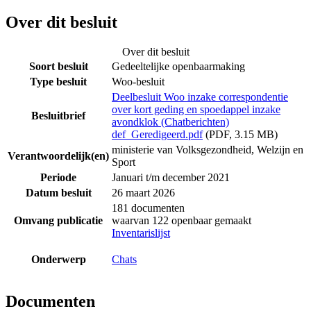
Over dit besluit
Over dit besluit
Soort besluit
Gedeeltelijke openbaarmaking
Type besluit
Woo-besluit
Deelbesluit Woo inzake correspondentie
over kort geding en spoedappel inzake
Besluitbrief
avondklok (Chatberichten)
def_Geredigeerd.pdf
(PDF, 3.15 MB)
ministerie van Volksgezondheid, Welzijn en
Verantwoordelijk(en)
Sport
Periode
Januari t/m december 2021
Datum besluit
26 maart 2026
181 documenten
Omvang publicatie
waarvan 122 openbaar gemaakt
Inventarislijst
Onderwerp
Chats
Documenten