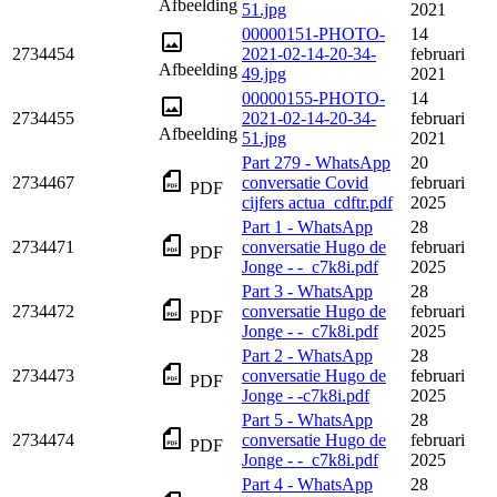
Afbeelding
51.jpg
2021
00000151-PHOTO-
14
2734454
2021-02-14-20-34-
februari
Afbeelding
49.jpg
2021
00000155-PHOTO-
14
2734455
2021-02-14-20-34-
februari
Afbeelding
51.jpg
2021
Part 279 - WhatsApp
20
2734467
conversatie Covid
februari
PDF
cijfers actua_cdftr.pdf
2025
Part 1 - WhatsApp
28
2734471
conversatie Hugo de
februari
PDF
Jonge - -_c7k8i.pdf
2025
Part 3 - WhatsApp
28
2734472
conversatie Hugo de
februari
PDF
Jonge - -_c7k8i.pdf
2025
Part 2 - WhatsApp
28
2734473
conversatie Hugo de
februari
PDF
Jonge - -c7k8i.pdf
2025
Part 5 - WhatsApp
28
2734474
conversatie Hugo de
februari
PDF
Jonge - -_c7k8i.pdf
2025
Part 4 - WhatsApp
28