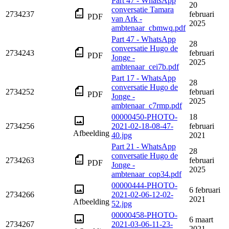
Part 47 - WhatsApp
20
conversatie Tamara
2734237
februari
PDF
van Ark -
2025
ambtenaar_cbmwq.pdf
Part 47 - WhatsApp
28
conversatie Hugo de
2734243
februari
PDF
Jonge -
2025
ambtenaar_cei7b.pdf
Part 17 - WhatsApp
28
conversatie Hugo de
2734252
februari
PDF
Jonge -
2025
ambtenaar_c7rmp.pdf
00000450-PHOTO-
18
2734256
2021-02-18-08-47-
februari
Afbeelding
40.jpg
2021
Part 21 - WhatsApp
28
conversatie Hugo de
2734263
februari
PDF
Jonge -
2025
ambtenaar_cop34.pdf
00000444-PHOTO-
6 februari
2734266
2021-02-06-12-02-
2021
Afbeelding
52.jpg
00000458-PHOTO-
6 maart
2734267
2021-03-06-11-23-
2021