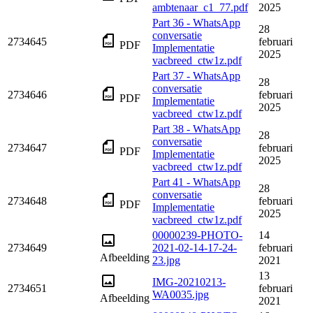
ambtenaar_c1_77.pdf
2025
Part 36 - WhatsApp
28
conversatie
2734645
februari
PDF
Implementatie
2025
vacbreed_ctw1z.pdf
Part 37 - WhatsApp
28
conversatie
2734646
februari
PDF
Implementatie
2025
vacbreed_ctw1z.pdf
Part 38 - WhatsApp
28
conversatie
2734647
februari
PDF
Implementatie
2025
vacbreed_ctw1z.pdf
Part 41 - WhatsApp
28
conversatie
2734648
februari
PDF
Implementatie
2025
vacbreed_ctw1z.pdf
00000239-PHOTO-
14
2734649
2021-02-14-17-24-
februari
Afbeelding
23.jpg
2021
13
IMG-20210213-
2734651
februari
WA0035.jpg
Afbeelding
2021