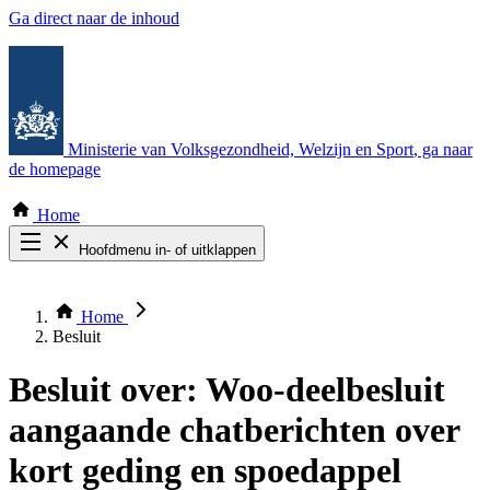
Ga direct naar de inhoud
Ministerie van Volksgezondheid, Welzijn en Sport
, ga naar
de homepage
Home
Hoofdmenu in- of uitklappen
Zoek door alle publicaties
Thema COVID-19
Home
Bekijk per bestuursorgaan
Besluit
Besluit over:
Woo-deelbesluit
aangaande chatberichten over
kort geding en spoedappel