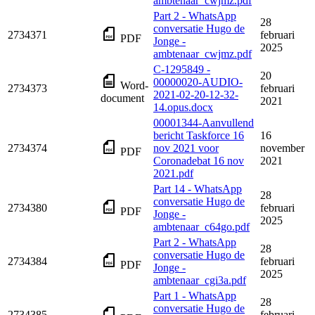
ambtenaar_cwjmz.pdf
Part 2 - WhatsApp
28
conversatie Hugo de
2734371
februari
PDF
Jonge -
2025
ambtenaar_cwjmz.pdf
C-1295849 -
20
00000020-AUDIO-
Word-
2734373
februari
2021-02-20-12-32-
document
2021
14.opus.docx
00001344-Aanvullend
bericht Taskforce 16
16
2734374
nov 2021 voor
november
PDF
Coronadebat 16 nov
2021
2021.pdf
Part 14 - WhatsApp
28
conversatie Hugo de
2734380
februari
PDF
Jonge -
2025
ambtenaar_c64go.pdf
Part 2 - WhatsApp
28
conversatie Hugo de
2734384
februari
PDF
Jonge -
2025
ambtenaar_cgi3a.pdf
Part 1 - WhatsApp
28
conversatie Hugo de
2734385
februari