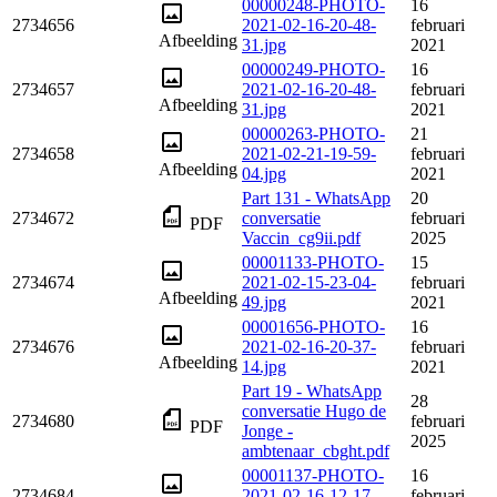
00000248-PHOTO-
16
2734656
2021-02-16-20-48-
februari
Afbeelding
31.jpg
2021
00000249-PHOTO-
16
2734657
2021-02-16-20-48-
februari
Afbeelding
31.jpg
2021
00000263-PHOTO-
21
2734658
2021-02-21-19-59-
februari
Afbeelding
04.jpg
2021
Part 131 - WhatsApp
20
2734672
conversatie
februari
PDF
Vaccin_cg9ii.pdf
2025
00001133-PHOTO-
15
2734674
2021-02-15-23-04-
februari
Afbeelding
49.jpg
2021
00001656-PHOTO-
16
2734676
2021-02-16-20-37-
februari
Afbeelding
14.jpg
2021
Part 19 - WhatsApp
28
conversatie Hugo de
2734680
februari
PDF
Jonge -
2025
ambtenaar_cbght.pdf
00001137-PHOTO-
16
2734684
2021-02-16-12-17-
februari