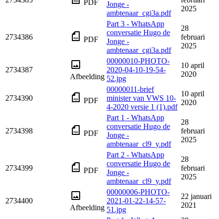
PDF
Jonge -
2025
ambtenaar_cgi3a.pdf
Part 3 - WhatsApp
28
conversatie Hugo de
2734386
februari
PDF
Jonge -
2025
ambtenaar_cgi3a.pdf
00000010-PHOTO-
10 april
2734387
2020-04-10-19-54-
2020
Afbeelding
52.jpg
00000011-brief
10 april
2734390
minister van VWS 10-
PDF
2020
4-2020 versie 1 (1).pdf
Part 1 - WhatsApp
28
conversatie Hugo de
2734398
februari
PDF
Jonge -
2025
ambtenaar_cl9_y.pdf
Part 2 - WhatsApp
28
conversatie Hugo de
2734399
februari
PDF
Jonge -
2025
ambtenaar_cl9_y.pdf
00000006-PHOTO-
22 januari
2734400
2021-01-22-14-57-
2021
Afbeelding
51.jpg