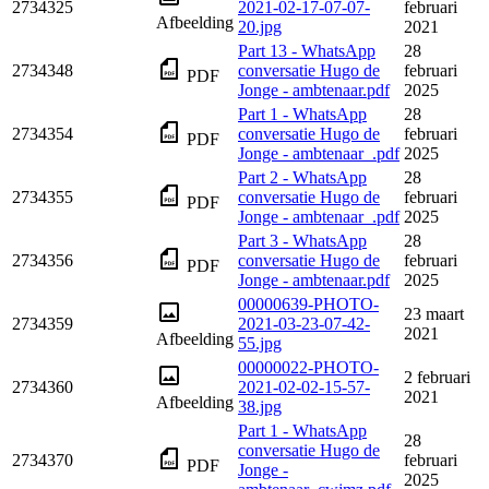
2734325
2021-02-17-07-07-
februari
Afbeelding
20.jpg
2021
Part 13 - WhatsApp
28
2734348
conversatie Hugo de
februari
PDF
Jonge - ambtenaar.pdf
2025
Part 1 - WhatsApp
28
2734354
conversatie Hugo de
februari
PDF
Jonge - ambtenaar_.pdf
2025
Part 2 - WhatsApp
28
2734355
conversatie Hugo de
februari
PDF
Jonge - ambtenaar_.pdf
2025
Part 3 - WhatsApp
28
2734356
conversatie Hugo de
februari
PDF
Jonge - ambtenaar.pdf
2025
00000639-PHOTO-
23 maart
2734359
2021-03-23-07-42-
2021
Afbeelding
55.jpg
00000022-PHOTO-
2 februari
2734360
2021-02-02-15-57-
2021
Afbeelding
38.jpg
Part 1 - WhatsApp
28
conversatie Hugo de
2734370
februari
PDF
Jonge -
2025