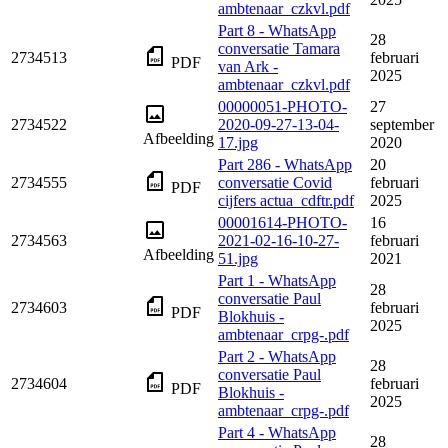
ambtenaar_czkvl.pdf
Part 8 - WhatsApp
28
conversatie Tamara
2734513
februari
PDF
van Ark -
2025
ambtenaar_czkvl.pdf
00000051-PHOTO-
27
2734522
2020-09-27-13-04-
september
Afbeelding
17.jpg
2020
Part 286 - WhatsApp
20
2734555
conversatie Covid
februari
PDF
cijfers actua_cdftr.pdf
2025
00001614-PHOTO-
16
2734563
2021-02-16-10-27-
februari
Afbeelding
51.jpg
2021
Part 1 - WhatsApp
28
conversatie Paul
2734603
februari
PDF
Blokhuis -
2025
ambtenaar_crpg-.pdf
Part 2 - WhatsApp
28
conversatie Paul
2734604
februari
PDF
Blokhuis -
2025
ambtenaar_crpg-.pdf
Part 4 - WhatsApp
28