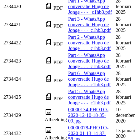
Part 1 - WhatsApp
28
2734420
conversatie Hugo de
februari
PDF
Jonge - - - _c1hb3.pdf
2025
Part 3 - WhatsApp
28
2734421
conversatie Hugo de
februari
PDF
Jonge - - -_c1hb3.pdf
2025
Part 2 - WhatsApp
28
2734422
conversatie Hugo de
februari
PDF
Jonge - - -_c1hb3.pdf
2025
Part 4 - WhatsApp
28
2734423
conversatie Hugo de
februari
PDF
Jonge - - -_c1hb3.pdf
2025
Part 6 - WhatsApp
28
2734424
conversatie Hugo de
februari
PDF
Jonge - - -_c1hb3.pdf
2025
Part 5 - WhatsApp
28
2734425
conversatie Hugo de
februari
PDF
Jonge - - -_c1hb3.pdf
2025
00000134-PHOTO-
10
2734429
2020-12-10-18-35-
december
Afbeelding
09.jpg
2020
00000078-PHOTO-
13 januari
2734432
2020-01-13-14-37-
2020
Afbeelding
58.jpg