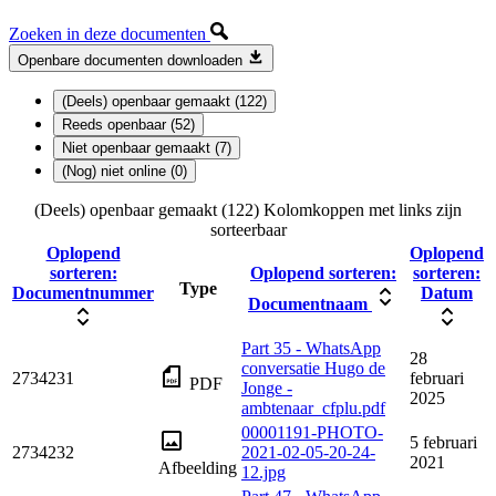
Zoeken in deze documenten
Openbare documenten downloaden
(Deels) openbaar gemaakt (122)
Reeds openbaar (52)
Niet openbaar gemaakt (7)
(Nog) niet online (0)
(Deels) openbaar gemaakt (122)
Kolomkoppen met links zijn
sorteerbaar
Oplopend
Oplopend
sorteren:
Oplopend sorteren:
sorteren:
Type
Documentnummer
Datum
Documentnaam
Part 35 - WhatsApp
28
conversatie Hugo de
2734231
februari
PDF
Jonge -
2025
ambtenaar_cfplu.pdf
00001191-PHOTO-
5 februari
2734232
2021-02-05-20-24-
2021
Afbeelding
12.jpg