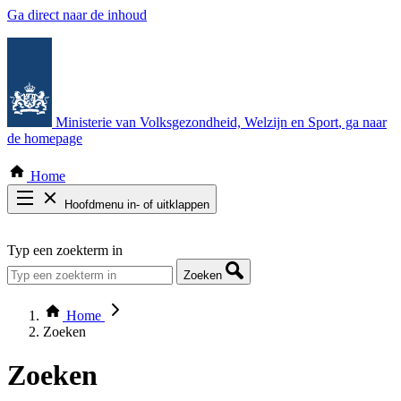
Ga direct naar de inhoud
Ministerie van Volksgezondheid, Welzijn en Sport
, ga naar
de homepage
Home
Hoofdmenu in- of uitklappen
Zoek door alle publicaties
Typ een zoekterm in
Thema COVID-19
Bekijk per bestuursorgaan
Zoeken
Home
Zoeken
Zoeken