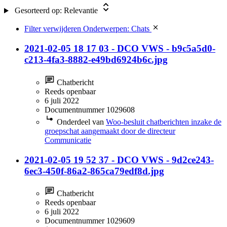
5.1.1c Vertrouwelijk verstrekte bedrijfs- of
Gesorteerd op:
Relevantie
fabricagegegevens
(5)
5.1.2h De beveiliging van personen of bedrijven en het
Filter verwijderen
Onderwerpen: Chats
voorkomen van sabotage
(5)
5.1.2a, 5.1.2e
(4)
2021-02-05 18 17 03 - DCO VWS - b9c5a5d0-
5.1.2e, buiten verzoek
(4)
c213-4fa3-8882-e49bd6924b6c.jpg
5.1.2b, 5.1.2e, Buiten reikwijdte
(3)
5.1.2e, 5.1.2f, Buiten reikwijdte
(3)
Chatbericht
5.1.2e, 5.1.5
(3)
Reeds openbaar
5.1.1d Bijzondere persoonsgegevens
(2)
6 juli 2022
5.1.2a, 5.1.2b, 5.1.2e, Buiten reikwijdte
(2)
Documentnummer 1029608
5.1.2a, 5.1.2e, buiten verzoek
(2)
Onderdeel van
Woo-besluit chatberichten inzake de
5.1.2i OMT
(2)
groepschat aangemaakt door de directeur
Communicatie
2021-02-05 19 52 37 - DCO VWS - 9d2ce243-
6ec3-450f-86a2-865ca79edf8d.jpg
Chatbericht
Reeds openbaar
6 juli 2022
Documentnummer 1029609