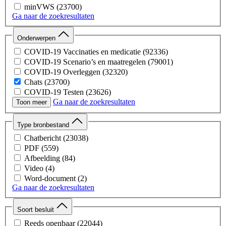
minVWS
(23700)
Ga naar de zoekresultaten
Onderwerpen
COVID-19 Vaccinaties en medicatie
(92336)
COVID-19 Scenario’s en maatregelen
(79001)
COVID-19 Overleggen
(32320)
Chats
(23700)
COVID-19 Testen
(23626)
Ga naar de zoekresultaten
COVID-19 Digitale Middelen
(21651)
Toon meer
COVID-19 Woo-besluiten RIVM
(21217)
COVID-19 Medische Hulpmiddelen
(15812)
Type bronbestand
COVID-19 Overleggen Overig
(6348)
Chatbericht
(23038)
COVID-19 Capaciteit Ziekenhuizen
(6154)
PDF
(559)
COVID-19 Besmettelijkheid Kinderen
(2236)
Afbeelding
(84)
Opstart Corona
(1537)
Video
(4)
Jeugd- en gezinszorg
(1020)
Word-document
(2)
Calamiteiten, meldingen en klachten bij de IGJ
(771)
Ga naar de zoekresultaten
Medicijnen
(626)
Medische ethiek
(464)
Soort besluit
Gezondheid en preventie
(276)
Wet- en regelgeving & juridische procedures
(260)
Reeds openbaar
(22044)