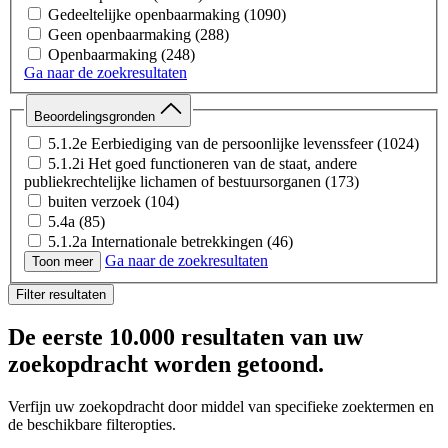
Tabak en rookwaren
(228)
Gedeeltelijke openbaarmaking
(1090)
Zorgsysteem, bekostiging en beleid
(181)
Geen openbaarmaking
(288)
Onderzoek en innovatie
(178)
Openbaarmaking
(248)
Ga naar de zoekresultaten
Bevolkingsonderzoek
(124)
Subsidies
(107)
Drugs
(79)
Beoordelingsgronden
Ouderenzorg en maatschappelijke zorg
(65)
5.1.2e Eerbiediging van de persoonlijke levenssfeer
(1024)
5.1.2i Het goed functioneren van de staat, andere
publiekrechtelijke lichamen of bestuursorganen
(173)
buiten verzoek
(104)
5.4a
(85)
5.1.2a Internationale betrekkingen
(46)
Ga naar de zoekresultaten
5.1.2i Concept
(46)
Toon meer
5.1.5 Het voorkomen van onevenredige benadeling
(36)
Filter resultaten
5.2 Persoonlijke beleidsopvattingen
(33)
5.1.2i Eenheid kabinet
(31)
De eerste
10.000 resultaten
van uw
5.1.2e, Buiten reikwijdte
(17)
zoekopdracht worden getoond.
5.1.2b Economische of financiële belangen van de Staat
(16)
5.1.2i Procespositie Staat
(10)
Verfijn uw zoekopdracht door middel van specifieke zoektermen en
5.1.2e, Buiten reikwijdte, buiten verzoek
(8)
de beschikbare filteropties.
5.1.2b, 5.1.2e
(7)