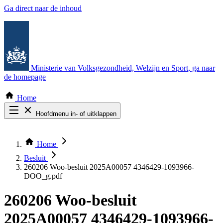
Ga direct naar de inhoud
Ministerie van Volksgezondheid, Welzijn en Sport
, ga naar
de homepage
Home
Hoofdmenu in- of uitklappen
Zoek door alle publicaties
Thema COVID-19
Home
Bekijk per bestuursorgaan
Besluit
260206 Woo-besluit 2025A00057 4346429-1093966-
DOO_g.pdf
260206 Woo-besluit
2025A00057 4346429-1093966-