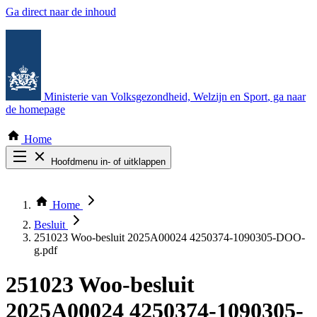
Ga direct naar de inhoud
Ministerie van Volksgezondheid, Welzijn en Sport
, ga naar
de homepage
Home
Hoofdmenu in- of uitklappen
Zoek door alle publicaties
Thema COVID-19
Home
Bekijk per bestuursorgaan
Besluit
251023 Woo-besluit 2025A00024 4250374-1090305-DOO-
g.pdf
251023 Woo-besluit
2025A00024 4250374-1090305-