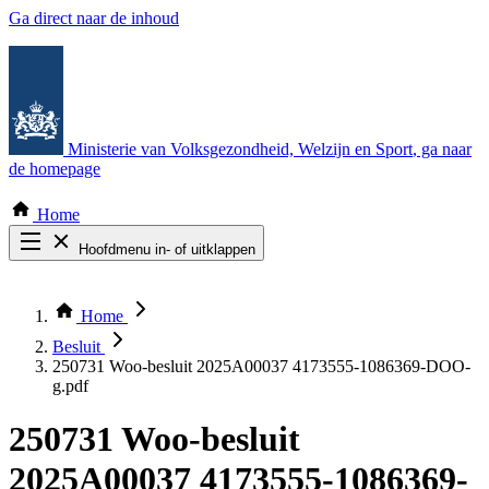
Ga direct naar de inhoud
Ministerie van Volksgezondheid, Welzijn en Sport
, ga naar
de homepage
Home
Hoofdmenu in- of uitklappen
Zoek door alle publicaties
Thema COVID-19
Home
Bekijk per bestuursorgaan
Besluit
250731 Woo-besluit 2025A00037 4173555-1086369-DOO-
g.pdf
250731 Woo-besluit
2025A00037 4173555-1086369-