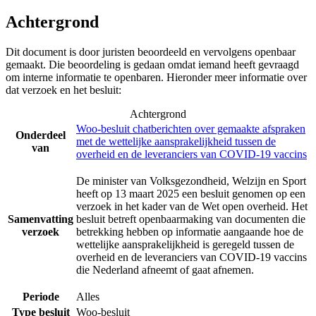
Achtergrond
Dit document is door juristen beoordeeld en vervolgens openbaar
gemaakt. Die beoordeling is gedaan omdat iemand heeft gevraagd
om interne informatie te openbaren. Hieronder meer informatie over
dat verzoek en het besluit:
Achtergrond
Woo-besluit chatberichten over gemaakte afspraken
Onderdeel
met de wettelijke aansprakelijkheid tussen de
van
overheid en de leveranciers van COVID-19 vaccins
De minister van Volksgezondheid, Welzijn en Sport
heeft op 13 maart 2025 een besluit genomen op een
verzoek in het kader van de Wet open overheid. Het
Samenvatting
besluit betreft openbaarmaking van documenten die
verzoek
betrekking hebben op informatie aangaande hoe de
wettelijke aansprakelijkheid is geregeld tussen de
overheid en de leveranciers van COVID-19 vaccins
die Nederland afneemt of gaat afnemen.
Periode
Alles
Type besluit
Woo-besluit