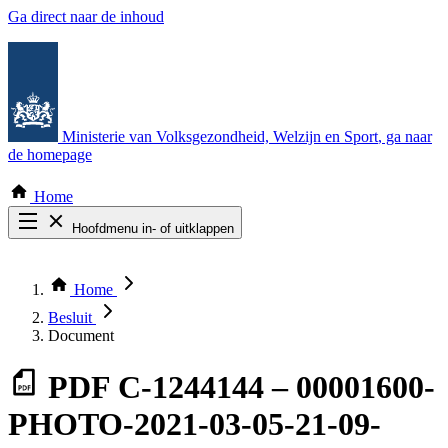
Ga direct naar de inhoud
Ministerie van Volksgezondheid, Welzijn en Sport
, ga naar
de homepage
Home
Hoofdmenu in- of uitklappen
Zoek door alle publicaties
Thema COVID-19
Home
Bekijk per bestuursorgaan
Besluit
Document
PDF
C-1244144 – 00001600-
PHOTO-2021-03-05-21-09-