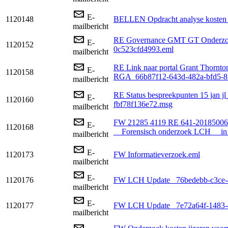
E-
1120148
BELLEN Opdracht analyse kosten 
mailbericht
RE Governance GMT GT Onderzoe
E-
1120152
0c523cfd4993.eml
mailbericht
RE Link naar portal Grant Thornton 
E-
1120158
RGA_66b87f12-643d-482a-bfd5-8
mailbericht
RE Status bespreekpunten 15 jan j
E-
1120160
fbf78f136e72.msg
mailbericht
FW 21285 4119 RE 641-20185006
E-
1120168
__Forensisch onderzoek LCH__ in
mailbericht
E-
1120173
FW Informatieverzoek.eml
mailbericht
E-
1120176
FW LCH Update _76bedebb-c3ce-
mailbericht
E-
1120177
FW LCH Update _7e72a64f-1483-
mailbericht