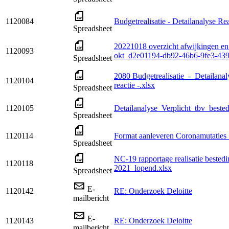
1120084
Budgetrealisatie - Detailanalyse Re
Spreadsheet
20221018 overzicht afwijkingen en
1120093
okt_d2e01194-db92-46b6-9fe3-439
Spreadsheet
2080 Budgetrealisatie_-_Detailana
1120104
reactie -.xlsx
Spreadsheet
1120105
Detailanalyse_Verplicht_tbv_best
Spreadsheet
1120114
Format aanleveren Coronamutaties_
Spreadsheet
NC-19 rapportage realisatie bested
1120118
2021_lopend.xlsx
Spreadsheet
E-
1120142
RE: Onderzoek Deloitte
mailbericht
E-
1120143
RE: Onderzoek Deloitte
mailbericht