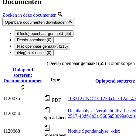
Documenten
Zoeken in deze documenten
Openbare documenten downloaden
(Deels) openbaar gemaakt (65)
Reeds openbaar (0)
Niet openbaar gemaakt (115)
(Nog) niet online (0)
(Deels) openbaar gemaakt (65)
Kolomkoppen me
Oplopend
sorteren:
Type
Documentnummer
Oplopend sorteren:
1120035
1032127 NC19_123da1ae-12a2-4e2
PDF
Detailanalyse_Verplicht_tbv_best
1120054
2517-43df-8b3a-5685a58099a0.xls
Spreadsheet
1120068
Notitie Spendanalyse_-xlsx
Spreadsheet