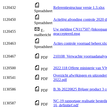
1120432
Referentiestructuur versie 1.3.xlsx
Spreadsheet
1120450
Actielijst afronding controle 2020 d
Spreadsheet
Uw melding CN117507 (Inkoopaanv
E-
1120455
geaccepteerd.msg
mailbericht
1120463
Acties controle voorraad beheer.xls
Spreadsheet
1120467
210108_Verwachte voorraadanalyse
PDF
1120500
2022.118 Offerte ministerie van
PDF
Overzicht afwijkingen en uitzonderi
1130541
PDF
2022.pdf
1130586
B.3b 20220825 Bijlage product 3 
PDF
NC-19 rapportage realisatie beste
1130587
PDF
16_definitief.pdf