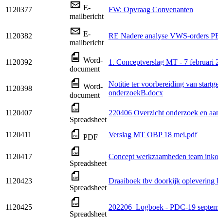
E-
1120377
FW: Opvraag Convenanten
mailbericht
E-
1120382
RE Nadere analyse VWS-orders PB
mailbericht
Word-
1120392
1. Conceptverslag MT - 7 februari
document
Notitie ter voorbereiding van sta
Word-
1120398
onderzoekB.docx
document
1120407
220406 Overzicht onderzoek en aan
Spreadsheet
1120411
Verslag MT OBP 18 mei.pdf
PDF
1120417
Concept werkzaamheden team ink
Spreadsheet
1120423
Draaiboek tbv doorkijk oplevering l
Spreadsheet
1120425
202206_Logboek - PDC-19 septem
Spreadsheet