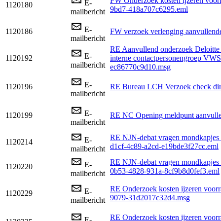
FW Onderzoek kosten ijzeren voo
E-
1120180
9bd7-418a707c6295.eml
mailbericht
E-
1120186
FW verzoek verlenging aanvullend
mailbericht
RE Aanvullend onderzoek Deloitte
E-
1120192
interne contactpersonengroep VW
mailbericht
ec86770c9d10.msg
E-
1120196
RE Bureau LCH Verzoek check di
mailbericht
E-
1120199
RE NC Opening meldpunt aanvull
mailbericht
RE NJN-debat vragen mondkapjes 
E-
1120214
d1cf-4c89-a2cd-e19bde3f27cc.eml
mailbericht
RE NJN-debat vragen mondkapjes 
E-
1120220
0b53-4828-931a-8cf9b8d0fef3.eml
mailbericht
RE Onderzoek kosten ijzeren voo
E-
1120229
9079-31d2017c32d4.msg
mailbericht
RE Onderzoek kosten ijzeren voo
E-