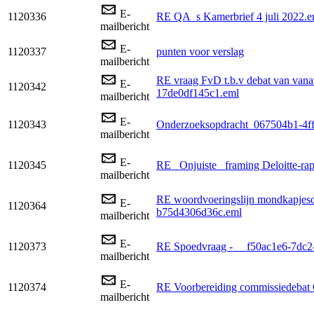
E-
1120336
RE QA_s Kamerbrief 4 juli 2022.e
mailbericht
E-
1120337
punten voor verslag
mailbericht
RE vraag FvD t.b.v debat van va
E-
1120342
17de0df145c1.eml
mailbericht
E-
1120343
Onderzoeksopdracht_067504b1-4ff
mailbericht
E-
1120345
RE _Onjuiste_ framing Deloitte-rap
mailbericht
RE woordvoeringslijn mondkapjes
E-
1120364
b75d4306d36c.eml
mailbericht
E-
1120373
RE Spoedvraag - __f50ac1e6-7dc2
mailbericht
E-
1120374
RE Voorbereiding commissiedebat
mailbericht