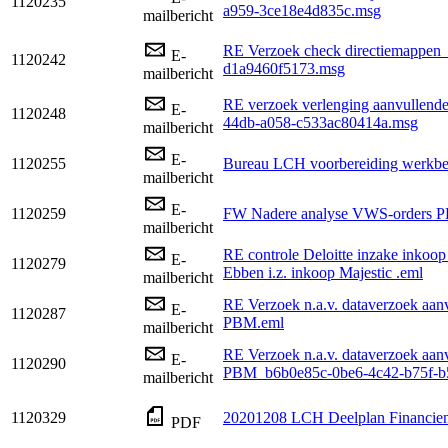
1120235
a959-3ce18e4d835c.msg
mailbericht
RE Verzoek check directiemappen
E-
1120242
d1a9460f5173.msg
mailbericht
RE verzoek verlenging aanvullend
E-
1120248
44db-a058-c533ac80414a.msg
mailbericht
E-
1120255
Bureau LCH voorbereiding werkbez
mailbericht
E-
1120259
FW Nadere analyse VWS-orders PB
mailbericht
RE controle Deloitte inzake inkoo
E-
1120279
Ebben i.z. inkoop Majestic .eml
mailbericht
RE Verzoek n.a.v. dataverzoek aan
E-
1120287
PBM.eml
mailbericht
RE Verzoek n.a.v. dataverzoek aan
E-
1120290
PBM_b6b0e85c-0be6-4c42-b75f-b
mailbericht
1120329
20201208 LCH Deelplan Financien
PDF