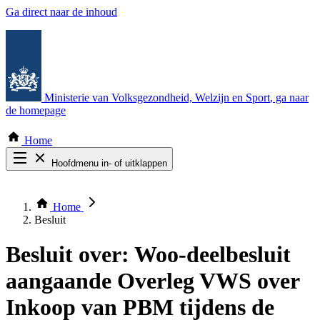
Ga direct naar de inhoud
Ministerie van Volksgezondheid, Welzijn en Sport
, ga naar
de homepage
Home
Hoofdmenu in- of uitklappen
Zoek door alle publicaties
Thema COVID-19
Home
Bekijk per bestuursorgaan
Besluit
Besluit over:
Woo-deelbesluit
aangaande Overleg VWS over
Inkoop van PBM tijdens de