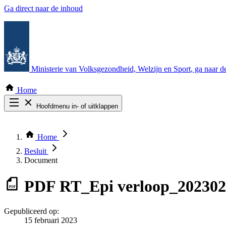
Ga direct naar de inhoud
Ministerie van Volksgezondheid, Welzijn en Sport
, ga naar 
Home
Hoofdmenu in- of uitklappen
Zoek door alle publicaties
Thema COVID-19
Home
Bekijk per bestuursorgaan
Besluit
Document
PDF
RT_Epi verloop_20230
Gepubliceerd op:
15 februari 2023