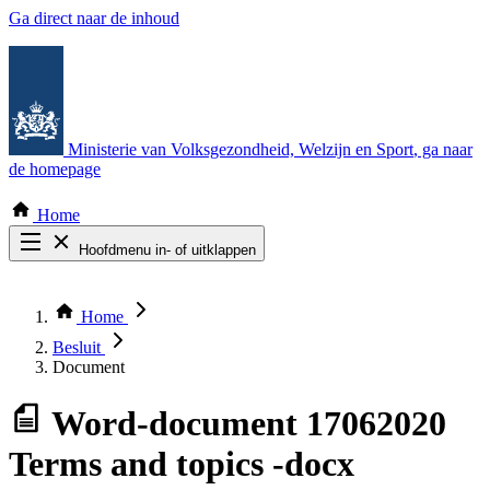
Ga direct naar de inhoud
Ministerie van Volksgezondheid, Welzijn en Sport
, ga naar
de homepage
Home
Hoofdmenu in- of uitklappen
Zoek door alle publicaties
Thema COVID-19
Home
Bekijk per bestuursorgaan
Besluit
Document
Word-document
17062020
Terms and topics -docx