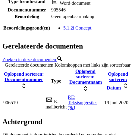
Type bronbestand
Word-document
Documentnummer
905546
Beoordeling
Geen openbaarmaking
Beoordelingsgrond(en)
5.1.2i Concept
Gerelateerde documenten
Zoeken in deze documenten
Gerelateerde documenten
Kolomkoppen met links zijn sorteerbaar
Oplopend
Oplopend sorteren:
Oplopend
sorteren:
Documentnummer
sorteren:
Type
Documentnaam
Datum
RE:
E-
906519
Tekstsuggesties
19 juni 2020
mailbericht
J&J
Achtergrond
Dit document is door juristen beoordeeld en vervolgens niet