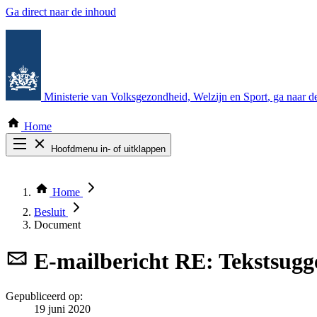
Ga direct naar de inhoud
Ministerie van Volksgezondheid, Welzijn en Sport
, ga naar 
Home
Hoofdmenu in- of uitklappen
Zoek door alle publicaties
Thema COVID-19
Home
Bekijk per bestuursorgaan
Besluit
Document
E-mailbericht
RE: Tekstsugg
Gepubliceerd op:
19 juni 2020