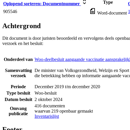
Type
Oplopend sorteren:
Documentnummer
905546
1
Word-document
Achtergrond
Dit document is door juristen beoordeeld en vervolgens deels openba
verzoek en het besluit:
Onderdeel van
Woo-deelbesluit aangaande vaccinatie aansprakelijk
Samenvatting
De minister van Volksgezondheid, Welzijn en Sport 
verzoek
die betrekking hebben op informatie aangaande vacci
Periode
December 2019 t/m december 2020
Type besluit
Woo-besluit
Datum besluit
2 oktober 2024
416 documenten
Omvang
waarvan 219 openbaar gemaakt
publicatie
Inventarislijst
Footer