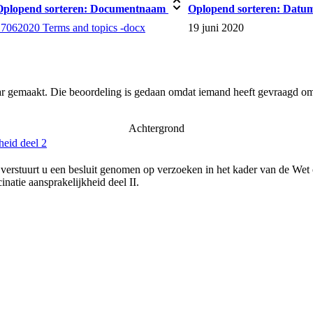
Oplopend sorteren:
Documentnaam
Oplopend sorteren:
Datu
7062020 Terms and topics -docx
19 juni 2020
ar gemaakt. Die beoordeling is gedaan omdat iemand heeft gevraagd om 
Achtergrond
heid deel 2
verstuurt u een besluit genomen op verzoeken in het kader van de Wet
natie aansprakelijkheid deel II.