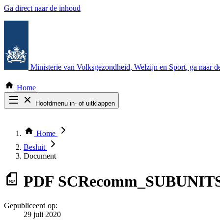
Ga direct naar de inhoud
Ministerie van Volksgezondheid, Welzijn en Sport
, ga naar 
Home
Hoofdmenu in- of uitklappen
Zoek door alle publicaties
Thema COVID-19
Home
Bekijk per bestuursorgaan
Besluit
Document
PDF
SCRecomm_SUBUNITS_
Gepubliceerd op:
29 juli 2020