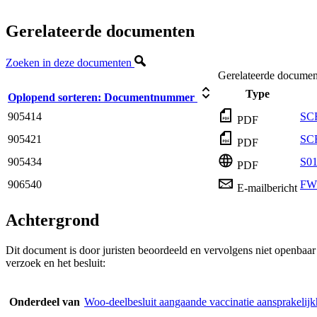
Gerelateerde documenten
Zoeken in deze documenten
Gerelateerde documen
Type
Oplopend sorteren:
Documentnummer
905414
SCR
PDF
905421
SC
PDF
905434
S01
PDF
906540
FW:
E-mailbericht
Achtergrond
Dit document is door juristen beoordeeld en vervolgens niet openbaa
verzoek en het besluit:
Onderdeel van
Woo-deelbesluit aangaande vaccinatie aansprakelijk