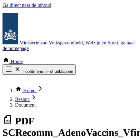
Ga direct naar de inhoud
Ministerie van Volksgezondheid, Welzijn en Sport
, ga naar
de homepage
Home
Hoofdmenu in- of uitklappen
Zoek door alle publicaties
Thema COVID-19
Home
Bekijk per bestuursorgaan
Besluit
Document
PDF
SCRecomm_AdenoVaccins_Vfin