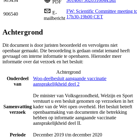
905434
S0140673620316044.pdf
PDF
FW: Scientific Committee meeting t
E-
906540
17h30-19h00 CET
mailbericht
Achtergrond
Dit document is door juristen beoordeeld en vervolgens niet
openbaar gemaakt. Die beoordeling is gedaan omdat iemand heeft
gevraagd om interne informatie te openbaren. Hieronder meer
informatie over dat verzoek en het besluit:
Achtergrond
Onderdeel
Woo-deelbesluit aangaande vaccinatie
van
aansprakelijkheid deel 2
De minister van Volksgezondheid, Welzijn en Sport
verstuurt u een besluit genomen op verzoeken in het
Samenvatting
kader van de Wet open overheid. Het besluit betreft
verzoek
openbaarmaking van documenten die betrekking
hebben op informatie aangaande vaccinatie
aansprakelijkheid deel II.
Periode
December 2019 t/m december 2020