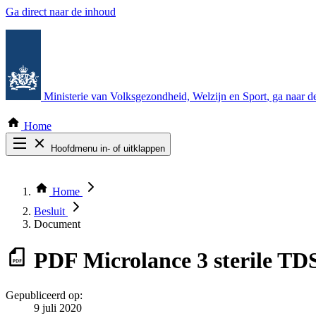
Ga direct naar de inhoud
Ministerie van Volksgezondheid, Welzijn en Sport
, ga naar 
Home
Hoofdmenu in- of uitklappen
Zoek door alle publicaties
Thema COVID-19
Home
Bekijk per bestuursorgaan
Besluit
Document
PDF
Microlance 3 sterile TDS
Gepubliceerd op:
9 juli 2020