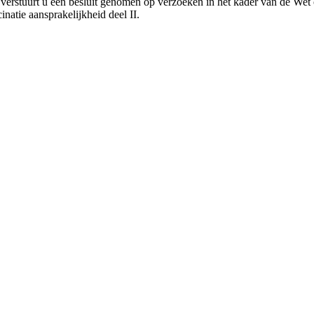
verstuurt u een besluit genomen op verzoeken in het kader van de Wet
natie aansprakelijkheid deel II.