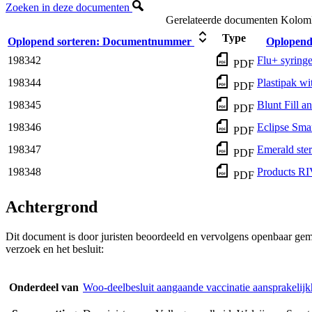
Zoeken in deze documenten
Gerelateerde documenten
Kolomk
Type
Oplopend sorteren:
Documentnummer
Oplopend 
198342
Flu+ syring
PDF
198344
Plastipak w
PDF
198345
Blunt Fill a
PDF
198346
Eclipse Smar
PDF
198347
Emerald ster
PDF
198348
Products R
PDF
Achtergrond
Dit document is door juristen beoordeeld en vervolgens openbaar gem
verzoek en het besluit:
Onderdeel van
Woo-deelbesluit aangaande vaccinatie aansprakelijk