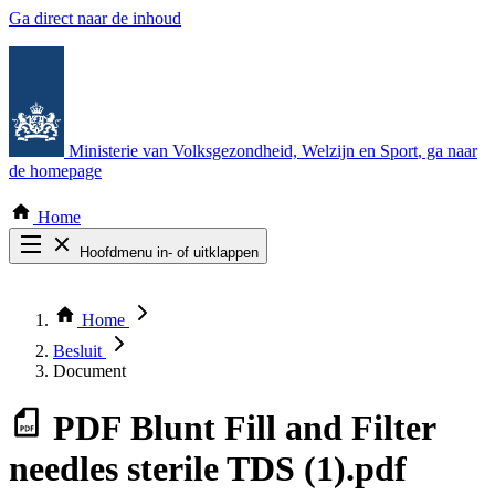
Ga direct naar de inhoud
Ministerie van Volksgezondheid, Welzijn en Sport
, ga naar
de homepage
Home
Hoofdmenu in- of uitklappen
Zoek door alle publicaties
Thema COVID-19
Home
Bekijk per bestuursorgaan
Besluit
Document
PDF
Blunt Fill and Filter
needles sterile TDS (1).pdf