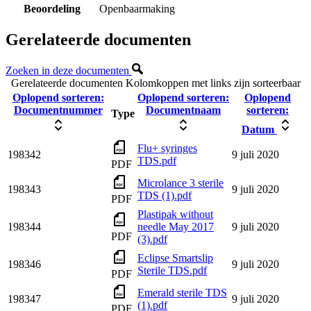
Beoordeling
Openbaarmaking
Gerelateerde documenten
Zoeken in deze documenten
Gerelateerde documenten
Kolomkoppen met links zijn sorteerbaar
Oplopend sorteren:
Oplopend sorteren:
Oplopend
Documentnummer
Documentnaam
sorteren:
Type
Datum
Flu+ syringes
198342
9 juli 2020
TDS.pdf
PDF
Microlance 3 sterile
198343
9 juli 2020
TDS (1).pdf
PDF
Plastipak without
198344
needle May 2017
9 juli 2020
PDF
(3).pdf
Eclipse Smartslip
198346
9 juli 2020
Sterile TDS.pdf
PDF
Emerald sterile TDS
198347
9 juli 2020
(1).pdf
PDF