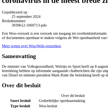
coronavirus in de meest brede z
Gepubliceerd op
25 september 2024
Besluitnummer:
3939612-1069713-pdo
Een Woo-verzoek is een verzoek om toegang tot overheidsinformatie i
of documenten openbaar te maken volgens de Wet openbaarheid van b
Meer weten over Woo/Wob-verzoeken
Samenvatting
De minister van Volksgezondheid, Welzijn en Sport heeft op 8 augus
betrekking hebben op informatie aangaande chatberichten die zijn uit
van Dissel en minister-president Mark Rutte die betrekking heeft op de
Over dit besluit
Over dit besluit
Soort besluit
Gedeeltelijke openbaarmaking
Type besluit
Woo-besluit