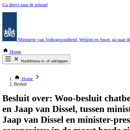
Ga direct naar de inhoud
Ministerie van Volksgezondheid, Welzijn en Sport
, ga naar 
Home
Hoofdmenu in- of uitklappen
Zoek door alle publicaties
Thema COVID-19
Home
Bekijk per bestuursorgaan
Besluit
Besluit over:
Woo-besluit chatbe
en Jaap van Dissel, tussen mini
Jaap van Dissel en minister-pre