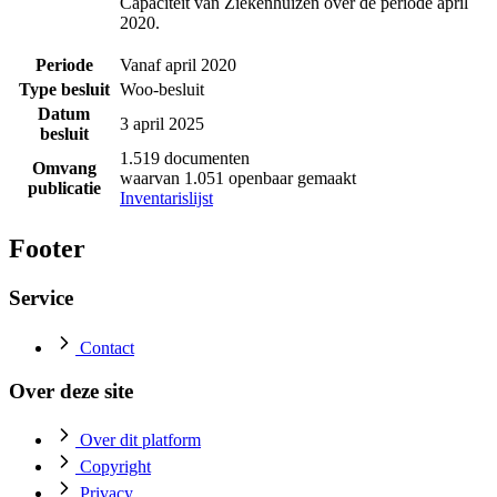
Capaciteit van Ziekenhuizen over de periode april
2020.
Periode
Vanaf april 2020
Type besluit
Woo-besluit
Datum
3 april 2025
besluit
1.519 documenten
Omvang
waarvan 1.051 openbaar gemaakt
publicatie
Inventarislijst
Footer
Service
Contact
Over deze site
Over dit platform
Copyright
Privacy