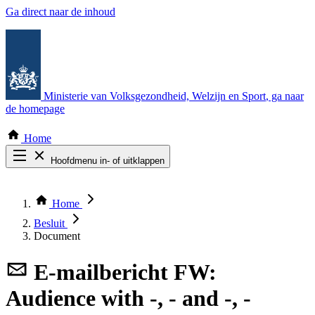
Ga direct naar de inhoud
Ministerie van Volksgezondheid, Welzijn en Sport
, ga naar
de homepage
Home
Hoofdmenu in- of uitklappen
Zoek door alle publicaties
Thema COVID-19
Home
Bekijk per bestuursorgaan
Besluit
Document
E-mailbericht
FW:
Audience with -, - and -, -