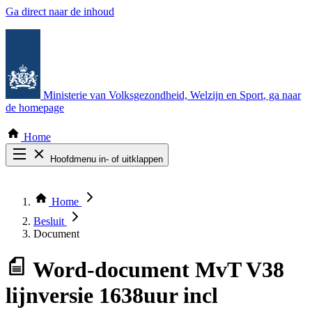
Ga direct naar de inhoud
Ministerie van Volksgezondheid, Welzijn en Sport
, ga naar
de homepage
Home
Hoofdmenu in- of uitklappen
Zoek door alle publicaties
Thema COVID-19
Home
Bekijk per bestuursorgaan
Besluit
Document
Word-document
MvT V38
lijnversie 1638uur incl