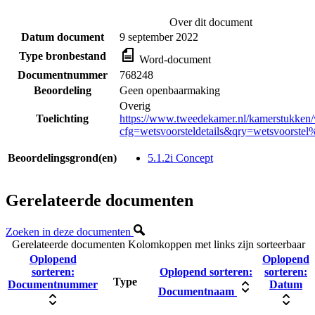
Over dit document
Datum document
9 september 2022
Type bronbestand
Word-document
Documentnummer
768248
Beoordeling
Geen openbaarmaking
Overig
Toelichting
https://www.tweedekamer.nl/kamerstukken/w
cfg=wetsvoorsteldetails&qry=wetsvoorste
Beoordelingsgrond(en)
5.1.2i Concept
Gerelateerde documenten
Zoeken in deze documenten
Gerelateerde documenten
Kolomkoppen met links zijn sorteerbaar
Oplopend
Oplopend
sorteren:
Oplopend sorteren:
sorteren:
Type
Documentnummer
Datum
Documentnaam