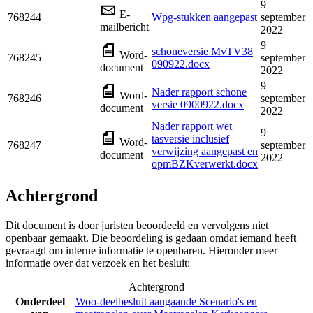
9
E-
768244
Wpg-stukken aangepast
september
mailbericht
2022
9
schoneversie MvTV38
Word-
768245
september
090922.docx
document
2022
9
Nader rapport schone
Word-
768246
september
versie 0900922.docx
document
2022
Nader rapport wet
9
tasversie inclusief
Word-
768247
september
verwijzing aangepast en
document
2022
opmBZKverwerkt.docx
Achtergrond
Dit document is door juristen beoordeeld en vervolgens niet
openbaar gemaakt. Die beoordeling is gedaan omdat iemand heeft
gevraagd om interne informatie te openbaren. Hieronder meer
informatie over dat verzoek en het besluit:
Achtergrond
Onderdeel
Woo-deelbesluit aangaande Scenario's en