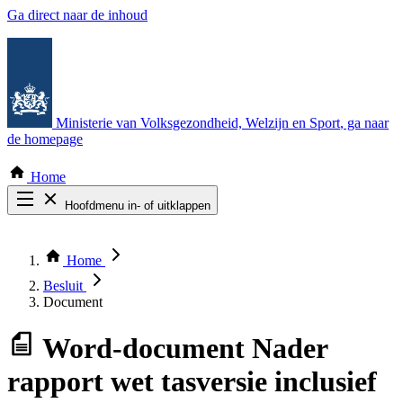
Ga direct naar de inhoud
Ministerie van Volksgezondheid, Welzijn en Sport
, ga naar
de homepage
Home
Hoofdmenu in- of uitklappen
Zoek door alle publicaties
Thema COVID-19
Home
Bekijk per bestuursorgaan
Besluit
Document
Word-document
Nader
rapport wet tasversie inclusief