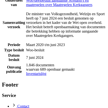
Onderdeel
Woo-deelbesluit aangaande Scenario's en
van
maatregelen over Maatregelen Kerkgangers
De minister van Volksgezondheid, Welzijn en Sport
heeft op 7 juni 2024 een besluit genomen op
Samenvatting
verzoeken in het kader van de Wet open overheid.
verzoek
Het besluit betreft openbaarmaking van documenten
die betrekking hebben op informatie aangaande
over Maatregelen Kerkgangers.
Periode
Maart 2020 t/m juni 2023
Type besluit
Woo-besluit
Datum
7 juni 2024
besluit
1.846 documenten
Omvang
waarvan 689 openbaar gemaakt
publicatie
Inventarislijst
Footer
Service
Contact