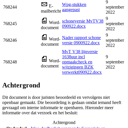
9
Wpg-stukken
E-
768244
september
aangepast
mailbericht
2022
9
schoneversie MvTV38
Word-
768245
september
090922.docx
document
2022
9
Nader rapport schone
Word-
768246
september
versie 0900922.docx
document
2022
MvT V38 lijnversie
1638uur incl
9
Word-
768248
opmaakcheck en
september
document
wijzigingen BZK
2022
verwerkt090922.docx
Achtergrond
Dit document is door juristen beoordeeld en vervolgens niet
openbaar gemaakt. Die beoordeling is gedaan omdat iemand heeft
gevraagd om interne informatie te openbaren. Hieronder meer
informatie over dat verzoek en het besluit:
Achtergrond