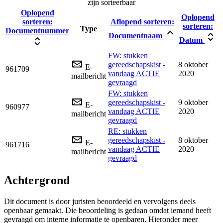
zijn sorteerbaar
Oplopend
Oplopend
sorteren:
Aflopend sorteren:
sorteren:
Type
Documentnummer
Documentnaam
Datum
FW: stukken
gereedschapskist -
8 oktober
E-
961709
vandaag ACTIE
2020
mailbericht
gevraagd
FW: stukken
gereedschapskist -
9 oktober
E-
960977
vandaag ACTIE
2020
mailbericht
gevraagd
RE: stukken
gereedschapskist -
8 oktober
E-
961716
vandaag ACTIE
2020
mailbericht
gevraagd
Achtergrond
Dit document is door juristen beoordeeld en vervolgens deels
openbaar gemaakt. Die beoordeling is gedaan omdat iemand heeft
gevraagd om interne informatie te openbaren. Hieronder meer