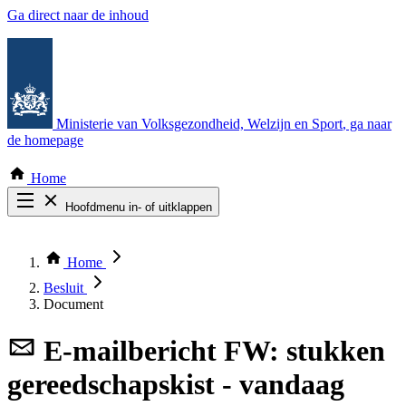
Ga direct naar de inhoud
Ministerie van Volksgezondheid, Welzijn en Sport
, ga naar
de homepage
Home
Hoofdmenu in- of uitklappen
Zoek door alle publicaties
Thema COVID-19
Home
Bekijk per bestuursorgaan
Besluit
Document
E-mailbericht
FW: stukken
gereedschapskist - vandaag