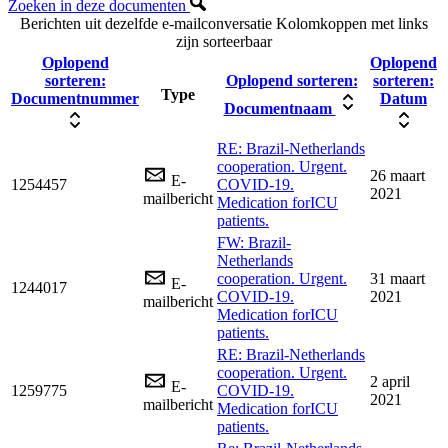
Zoeken in deze documenten
Berichten uit dezelfde e-mailconversatie
Kolomkoppen met links
zijn sorteerbaar
Oplopend
Oplopend
sorteren:
Oplopend sorteren:
sorteren:
Type
Documentnummer
Datum
Documentnaam
RE: Brazil-Netherlands
cooperation. Urgent.
26 maart
E-
1254457
COVID-19.
2021
mailbericht
Medication forICU
patients.
FW: Brazil-
Netherlands
cooperation. Urgent.
31 maart
E-
1244017
COVID-19.
2021
mailbericht
Medication forICU
patients.
RE: Brazil-Netherlands
cooperation. Urgent.
2 april
E-
1259775
COVID-19.
2021
mailbericht
Medication forICU
patients.