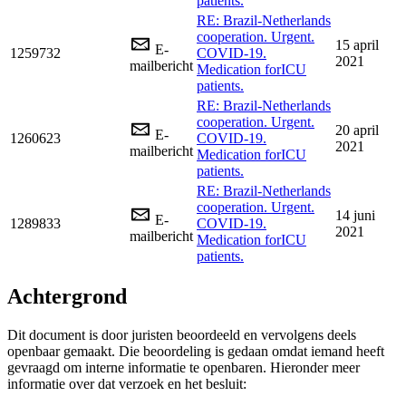
patients.
RE: Brazil-Netherlands
cooperation. Urgent.
15 april
E-
1259732
COVID-19.
2021
mailbericht
Medication forICU
patients.
RE: Brazil-Netherlands
cooperation. Urgent.
20 april
E-
1260623
COVID-19.
2021
mailbericht
Medication forICU
patients.
RE: Brazil-Netherlands
cooperation. Urgent.
14 juni
E-
1289833
COVID-19.
2021
mailbericht
Medication forICU
patients.
Achtergrond
Dit document is door juristen beoordeeld en vervolgens deels
openbaar gemaakt. Die beoordeling is gedaan omdat iemand heeft
gevraagd om interne informatie te openbaren. Hieronder meer
informatie over dat verzoek en het besluit: