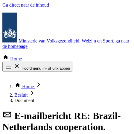
Ga direct naar de inhoud
Ministerie van Volksgezondheid, Welzijn en Sport
, ga naar
de homepage
Home
Hoofdmenu in- of uitklappen
Zoek door alle publicaties
Thema COVID-19
Home
Bekijk per bestuursorgaan
Besluit
Document
E-mailbericht
RE: Brazil-
Netherlands cooperation.