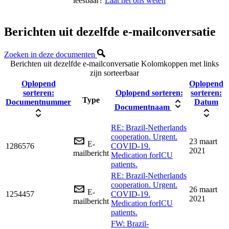
leesbaar?
Laat het ons weten
Berichten uit dezelfde e-mailconversatie
Zoeken in deze documenten
Berichten uit dezelfde e-mailconversatie
Kolomkoppen met links
zijn sorteerbaar
Oplopend
Oplopend
sorteren:
Oplopend sorteren:
sorteren:
Type
Documentnummer
Datum
Documentnaam
RE: Brazil-Netherlands
cooperation. Urgent.
23 maart
E-
1286576
COVID-19.
2021
mailbericht
Medication forICU
patients.
RE: Brazil-Netherlands
cooperation. Urgent.
26 maart
E-
1254457
COVID-19.
2021
mailbericht
Medication forICU
patients.
FW: Brazil-