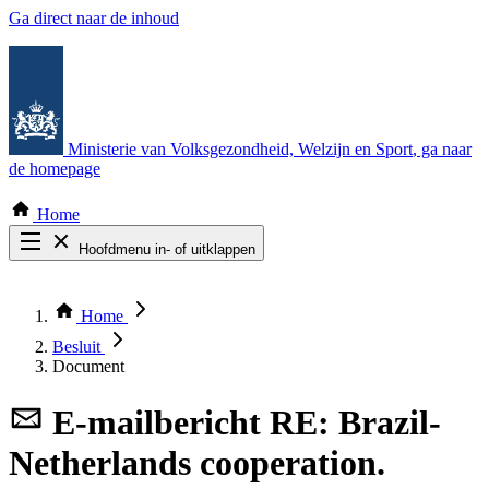
Ga direct naar de inhoud
Ministerie van Volksgezondheid, Welzijn en Sport
, ga naar
de homepage
Home
Hoofdmenu in- of uitklappen
Zoek door alle publicaties
Thema COVID-19
Home
Bekijk per bestuursorgaan
Besluit
Document
E-mailbericht
RE: Brazil-
Netherlands cooperation.