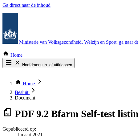
Ga direct naar de inhoud
Ministerie van Volksgezondheid, Welzijn en Sport
, ga naar 
Home
Hoofdmenu in- of uitklappen
Zoek door alle publicaties
Thema COVID-19
Home
Bekijk per bestuursorgaan
Besluit
Document
PDF
9.2 Bfarm Self-test listi
Gepubliceerd op:
11 maart 2021