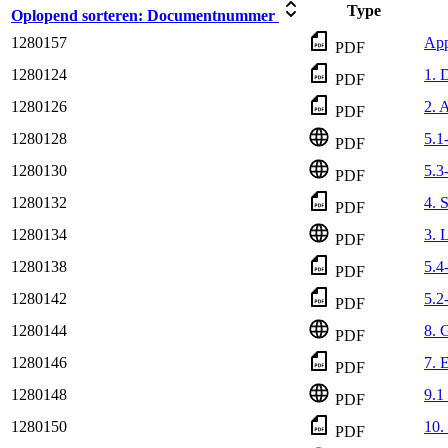
Type
Oplopend sorteren:
Documentnummer
1280157
App
PDF
1280124
1. 
PDF
1280126
2. 
PDF
1280128
5.1
PDF
1280130
5.3
PDF
1280132
4. 
PDF
1280134
3. 
PDF
1280138
5.4
PDF
1280142
5.2
PDF
1280144
8. 
PDF
1280146
7. 
PDF
1280148
9.
PDF
1280150
10.
PDF