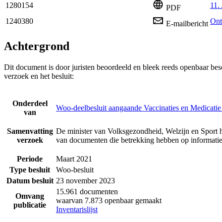
1280154
11.
PDF
1240380
Ont
E-mailbericht
Achtergrond
Dit document is door juristen beoordeeld en bleek reeds openbaar be
verzoek en het besluit:
Onderdeel
Woo-deelbesluit aangaande Vaccinaties en Medicatie
van
Samenvatting
De minister van Volksgezondheid, Welzijn en Sport 
verzoek
van documenten die betrekking hebben op informatie
Periode
Maart 2021
Type besluit
Woo-besluit
Datum besluit
23 november 2023
15.961 documenten
Omvang
waarvan 7.873 openbaar gemaakt
publicatie
Inventarislijst