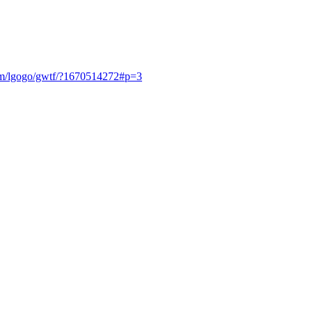
.com/lgogo/gwtf/?1670514272#p=3