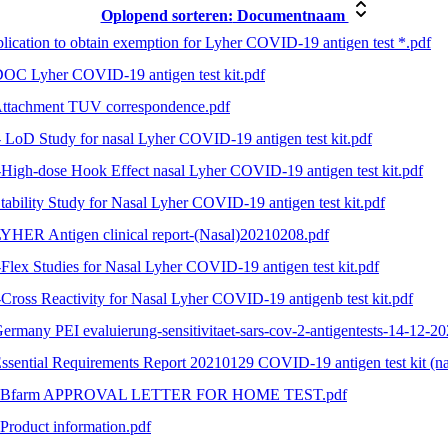
Oplopend sorteren:
Documentnaam
lication to obtain exemption for Lyher COVID-19 antigen test *.pdf
DOC Lyher COVID-19 antigen test kit.pdf
Attachment TUV correspondence.pdf
- LoD Study for nasal Lyher COVID-19 antigen test kit.pdf
-High-dose Hook Effect nasal Lyher COVID-19 antigen test kit.pdf
Stability Study for Nasal Lyher COVID-19 antigen test kit.pdf
LYHER Antigen clinical report-(Nasal)20210208.pdf
-Flex Studies for Nasal Lyher COVID-19 antigen test kit.pdf
-Cross Reactivity for Nasal Lyher COVID-19 antigenb test kit.pdf
Germany PEI evaluierung-sensitivitaet-sars-cov-2-antigentests-14-12-2
Essential Requirements Report 20210129 COVID-19 antigen test kit (na
1 Bfarm APPROVAL LETTER FOR HOME TEST.pdf
 Product information.pdf