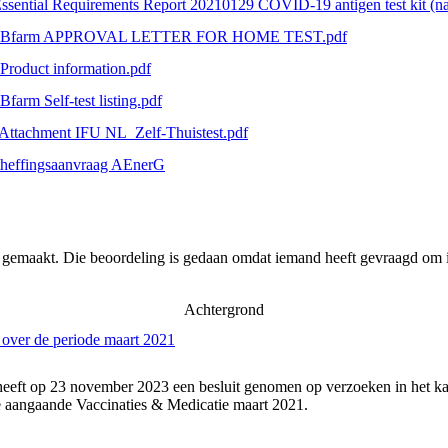
Essential Requirements Report 20210129 COVID-19 antigen test kit (na
1 Bfarm APPROVAL LETTER FOR HOME TEST.pdf
 Product information.pdf
Bfarm Self-test listing.pdf
 Attachment IFU NL_Zelf-Thuistest.pdf
heffingsaanvraag AEnerG
r gemaakt. Die beoordeling is gedaan omdat iemand heeft gevraagd om i
Achtergrond
 over de periode maart 2021
heeft op 23 november 2023 een besluit genomen op verzoeken in het ka
 aangaande Vaccinaties & Medicatie maart 2021.