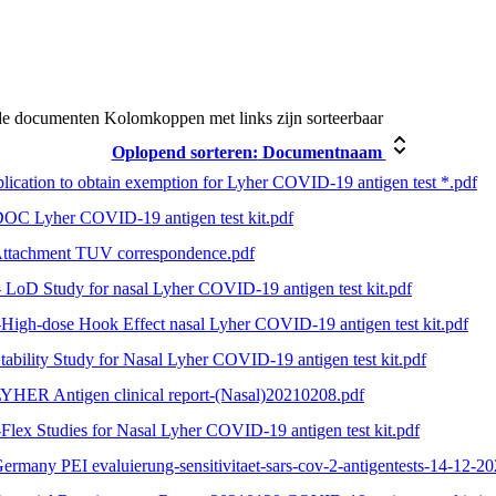
de documenten
Kolomkoppen met links zijn sorteerbaar
Oplopend sorteren:
Documentnaam
lication to obtain exemption for Lyher COVID-19 antigen test *.pdf
DOC Lyher COVID-19 antigen test kit.pdf
Attachment TUV correspondence.pdf
- LoD Study for nasal Lyher COVID-19 antigen test kit.pdf
-High-dose Hook Effect nasal Lyher COVID-19 antigen test kit.pdf
Stability Study for Nasal Lyher COVID-19 antigen test kit.pdf
LYHER Antigen clinical report-(Nasal)20210208.pdf
-Flex Studies for Nasal Lyher COVID-19 antigen test kit.pdf
Germany PEI evaluierung-sensitivitaet-sars-cov-2-antigentests-14-12-2