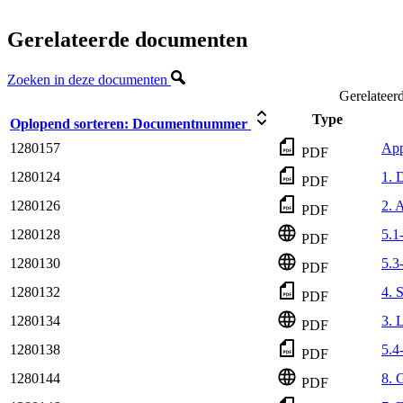
Gerelateerde documenten
Zoeken in deze documenten
Gerelateer
Type
Oplopend sorteren:
Documentnummer
1280157
App
PDF
1280124
1. 
PDF
1280126
2. 
PDF
1280128
5.1
PDF
1280130
5.3
PDF
1280132
4. 
PDF
1280134
3. 
PDF
1280138
5.4
PDF
1280144
8. 
PDF