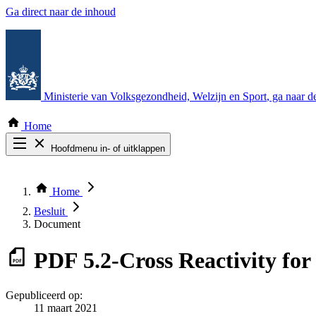
Ga direct naar de inhoud
Ministerie van Volksgezondheid, Welzijn en Sport
, ga naar 
Home
Hoofdmenu in- of uitklappen
Zoek door alle publicaties
Thema COVID-19
Home
Bekijk per bestuursorgaan
Besluit
Document
PDF
5.2-Cross Reactivity fo
Gepubliceerd op:
11 maart 2021