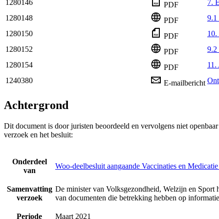
1280146
7. 
PDF
1280148
9.
PDF
1280150
10.
PDF
1280152
9.2 
PDF
1280154
11.
PDF
1240380
Ont
E-mailbericht
Achtergrond
Dit document is door juristen beoordeeld en vervolgens niet openbaa
verzoek en het besluit:
Onderdeel
Woo-deelbesluit aangaande Vaccinaties en Medicatie
van
Samenvatting
De minister van Volksgezondheid, Welzijn en Sport 
verzoek
van documenten die betrekking hebben op informatie
Periode
Maart 2021