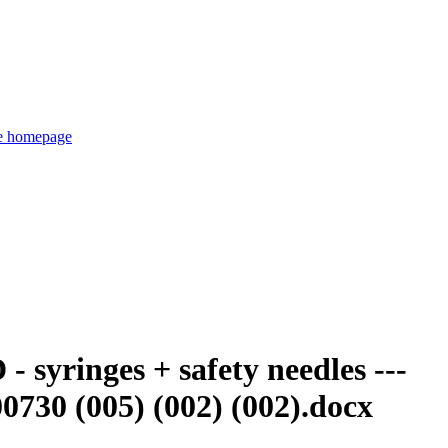
de homepage
- syringes + safety needles ---
0 (005) (002) (002).docx