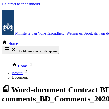
Ga direct naar de inhoud
Ministerie van Volksgezondheid, Welzijn en Sport
, ga naar 
Home
Hoofdmenu in- of uitklappen
Zoek door alle publicaties
Thema COVID-19
Home
Bekijk per bestuursorgaan
Besluit
Document
Word-document
Contract BD 
comments_BD_Comments_2020073