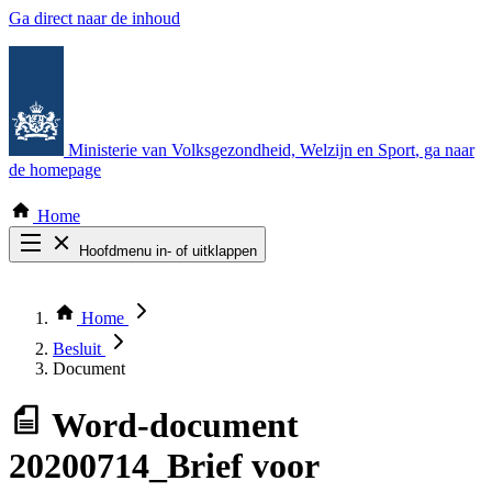
Ga direct naar de inhoud
Ministerie van Volksgezondheid, Welzijn en Sport
, ga naar
de homepage
Home
Hoofdmenu in- of uitklappen
Zoek door alle publicaties
Thema COVID-19
Home
Bekijk per bestuursorgaan
Besluit
Document
Word-document
20200714_Brief voor