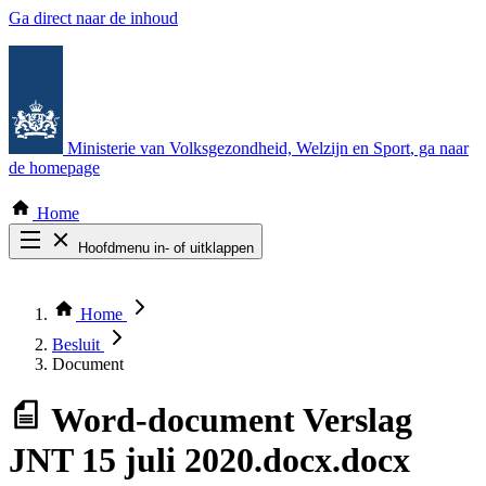
Ga direct naar de inhoud
Ministerie van Volksgezondheid, Welzijn en Sport
, ga naar
de homepage
Home
Hoofdmenu in- of uitklappen
Zoek door alle publicaties
Thema COVID-19
Home
Bekijk per bestuursorgaan
Besluit
Document
Word-document
Verslag
JNT 15 juli 2020.docx.docx