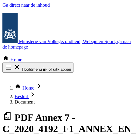
Ga direct naar de inhoud
Ministerie van Volksgezondheid, Welzijn en Sport
, ga naar
de homepage
Home
Hoofdmenu in- of uitklappen
Zoek door alle publicaties
Thema COVID-19
Home
Bekijk per bestuursorgaan
Besluit
Document
PDF
Annex 7 -
C_2020_4192_F1_ANNEX_EN_