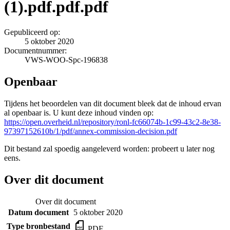
(1).pdf.pdf.pdf
Gepubliceerd op:
5 oktober 2020
Documentnummer:
VWS-WOO-Spc-196838
Openbaar
Tijdens het beoordelen van dit document bleek dat de inhoud ervan
al openbaar is. U kunt deze inhoud vinden op:
https://open.overheid.nl/repository/ronl-fc66074b-1c99-43c2-8e38-
97397152610b/1/pdf/annex-commission-decision.pdf
Dit bestand zal spoedig aangeleverd worden: probeert u later nog
eens.
Over dit document
Over dit document
Datum document
5 oktober 2020
Type bronbestand
PDF