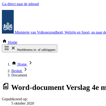
Ga direct naar de inhoud
Ministerie van Volksgezondheid, Welzijn en Sport
, ga naar 
Home
Hoofdmenu in- of uitklappen
Zoek door alle publicaties
Thema COVID-19
Home
Bekijk per bestuursorgaan
Besluit
Document
Word-document
Verslag 4e 
Gepubliceerd op:
5 oktober 2020