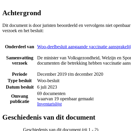
Achtergrond
Dit document is door juristen beoordeeld en vervolgens niet openbaa
verzoek en het besluit:
Onderdeel van
Woo-deelbesluit aangaande vaccinatie aansprakeli
Samenvatting
De minister van Volksgezondheid, Welzijn en Sport
verzoek
documenten die betrekking hebben vaccinatie aansp
Periode
December 2019 t/m december 2020
Type besluit
Woo-besluit
Datum besluit
6 juli 2023
69 documenten
Omvang
waarvan 19 openbaar gemaakt
publicatie
Inventarislijst
Geschiedenis van dit document
Geschiedenis van dit document (rij 1 - 2)