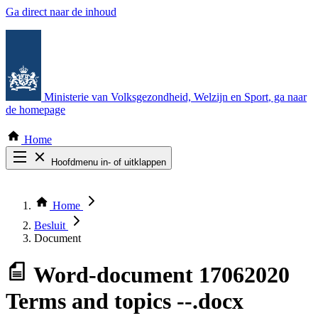
Ga direct naar de inhoud
Ministerie van Volksgezondheid, Welzijn en Sport
, ga naar
de homepage
Home
Hoofdmenu in- of uitklappen
Zoek door alle publicaties
Thema COVID-19
Home
Bekijk per bestuursorgaan
Besluit
Document
Word-document
17062020
Terms and topics --.docx