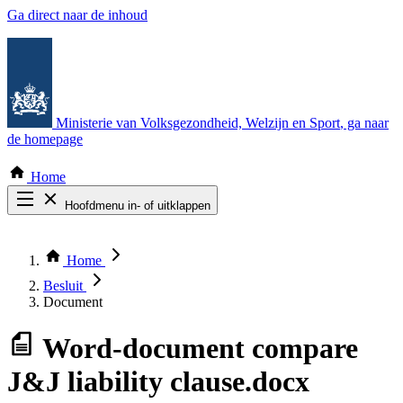
Ga direct naar de inhoud
Ministerie van Volksgezondheid, Welzijn en Sport
, ga naar
de homepage
Home
Hoofdmenu in- of uitklappen
Zoek door alle publicaties
Thema COVID-19
Home
Bekijk per bestuursorgaan
Besluit
Document
Word-document
compare
J&J liability clause.docx