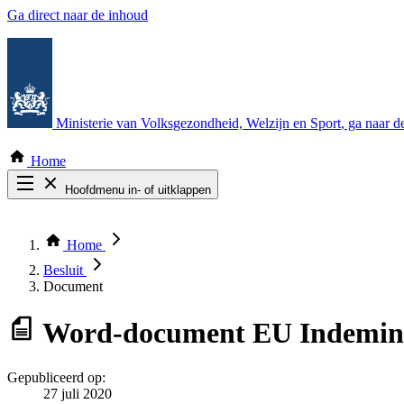
Ga direct naar de inhoud
Ministerie van Volksgezondheid, Welzijn en Sport
, ga naar 
Home
Hoofdmenu in- of uitklappen
Zoek door alle publicaties
Thema COVID-19
Home
Bekijk per bestuursorgaan
Besluit
Document
Word-document
EU Indemini
Gepubliceerd op:
27 juli 2020