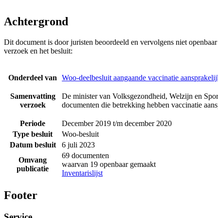
Achtergrond
Dit document is door juristen beoordeeld en vervolgens niet openbaa
verzoek en het besluit:
Onderdeel van
Woo-deelbesluit aangaande vaccinatie aansprakeli
Samenvatting
De minister van Volksgezondheid, Welzijn en Sport
verzoek
documenten die betrekking hebben vaccinatie aansp
Periode
December 2019 t/m december 2020
Type besluit
Woo-besluit
Datum besluit
6 juli 2023
69 documenten
Omvang
waarvan 19 openbaar gemaakt
publicatie
Inventarislijst
Footer
Service