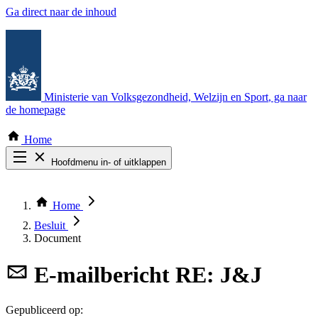
Ga direct naar de inhoud
Ministerie van Volksgezondheid, Welzijn en Sport
, ga naar
de homepage
Home
Hoofdmenu in- of uitklappen
Zoek door alle publicaties
Thema COVID-19
Home
Bekijk per bestuursorgaan
Besluit
Document
E-mailbericht
RE: J&J
Gepubliceerd op: