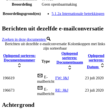
Beoordeling
Geen openbaarmaking
Beoordelingsgrond(en)
5.1.2a Internationale betrekkingen
Berichten uit dezelfde e-mailconversatie
Zoeken in deze documenten
Berichten uit dezelfde e-mailconversatie
Kolomkoppen met links
zijn sorteerbaar
Oplopend
Oplopend sorteren:
Oplopend
sorteren:
Documentnummer
sorteren:
Type
Documentnaam
Datum
E-
196619
FW: J&J
23 juli 2020
mailbericht
E-
196673
RE: J&J
23 juli 2020
mailbericht
Achtergrond