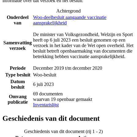
informatie over dat verzoek en het besluit:
Achtergrond
Onderdeel
Woo-deelbesluit aangaande vaccinatie
van
aansprakelijkheid
De minister van Volksgezondheid, Welzijn en Sport
heeft op 6 juli 2023 een besluit genomen op een
Samenvatting
verzoek in het kader van de Wet open overheid. Het
verzoek
besluit betreft openbaarmaking van documenten die
betrekking hebben vaccinatie aansprakelijkheid.
Periode
December 2019 t/m december 2020
Type besluit
Woo-besluit
Datum
6 juli 2023
besluit
69 documenten
Omvang
waarvan 19 openbaar gemaakt
publicatie
Inventarislijst
Geschiedenis van dit document
Geschiedenis van dit document (rij 1 - 2)