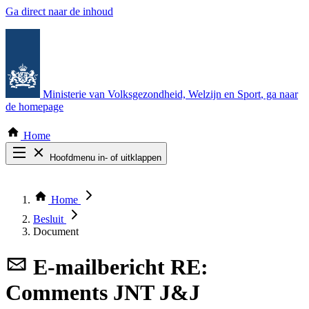
Ga direct naar de inhoud
Ministerie van Volksgezondheid, Welzijn en Sport
, ga naar
de homepage
Home
Hoofdmenu in- of uitklappen
Zoek door alle publicaties
Thema COVID-19
Home
Bekijk per bestuursorgaan
Besluit
Document
E-mailbericht
RE:
Comments JNT J&J